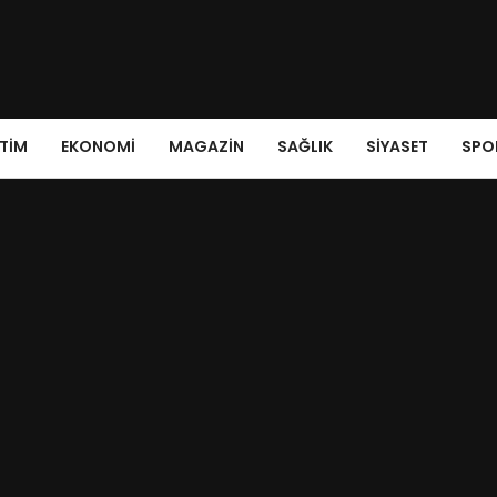
ITIM
EKONOMI
MAGAZIN
SAĞLIK
SIYASET
SPO