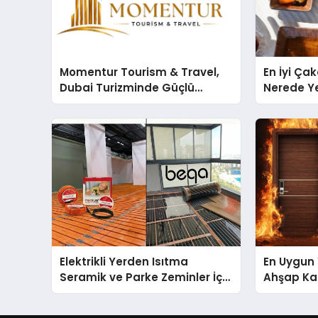
Momentur Tourism & Travel,
En İyi Ça
Dubai Turizminde Güçlü
Nerede Ye
Operasyon Ağıyla Fark
Rehberi
Yaratıyor
Elektrikli Yerden Isıtma
En Uygun 
Seramik ve Parke Zeminler İçin
Ahşap Kap
En Verimli Çözümler