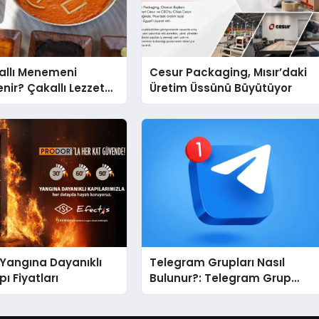
kallı Menemeni
Cesur Packaging, Mısır’daki
nir? Çakallı Lezzet
Üretim Üssünü Büyütüyor
Yangına Dayanıklı
Telegram Grupları Nasıl
ı Fiyatları
Bulunur?: Telegram Grup
Bulma Sürecini Daha Verimli
Hale Getirin