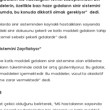
lerin, özellikle bazı hazır gıdaların sinir sistemini
urumda, bu konuda dikkatli olmak gerekiyor” dedi.
rda sinir sisteminden kaynaklı hastalıkların sayısında
deki sinir dokusunu şekerli ve katkı maddeli gıdaların tahip
 temel sebebi şekerli gıdalardır” dedi.
istemini Zayıflatıyor”
e katkı maddeli gıdaların sinir sistemine olan etkilerine
daların tüketiminde ciddi bir artış gözlemliyoruz. Bu gıdalar,
ı maddeleri içermektedir. Bu maddeler, vücutta oksidatif
ine zarar vermektedir” dedi.
ş
kkat çekici olduğunu belirterek, “MS hastalarının sayısında