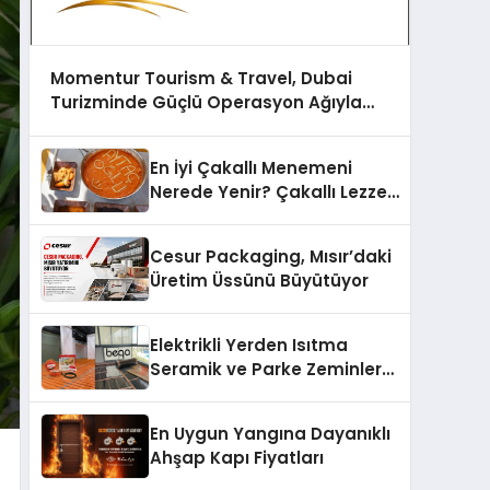
Momentur Tourism & Travel, Dubai
Turizminde Güçlü Operasyon Ağıyla
Fark Yaratıyor
En İyi Çakallı Menemeni
Nerede Yenir? Çakallı Lezzet
Rehberi
Cesur Packaging, Mısır’daki
Üretim Üssünü Büyütüyor
Elektrikli Yerden Isıtma
Seramik ve Parke Zeminler
İçin En Verimli Çözümler
En Uygun Yangına Dayanıklı
Ahşap Kapı Fiyatları