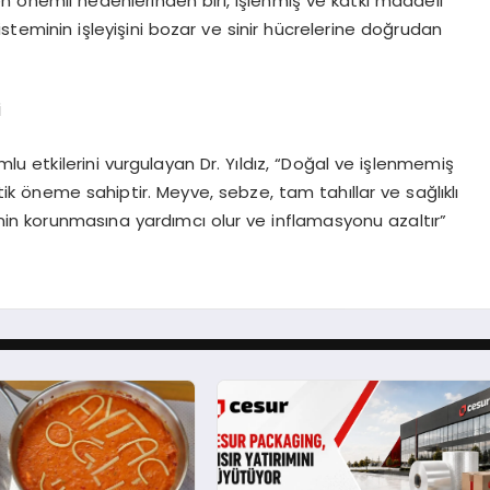
en önemli nedenlerinden biri, işlenmiş ve katkı maddeli
 sisteminin işleyişini bozar ve sinir hücrelerine doğrudan
i
mlu etkilerini vurgulayan Dr. Yıldız, “Doğal ve işlenmemiş
itik öneme sahiptir. Meyve, sebze, tam tahıllar ve sağlıklı
rinin korunmasına yardımcı olur ve inflamasyonu azaltır”