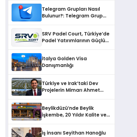
Telegram Grupları Nasıl
Bulunur?: Telegram Grup
Bulma Sürecini Daha Verimli
Hale Getirin
SRV Padel Court, Türkiye’de
Padel Yatırımlarının Güçlü
Markası Olmayı Sürdürüyor
İtalya Golden Visa
Danışmanlığı
Türkiye ve Irak’taki Dev
Projelerin Mimarı Ahmet
Hasan Salim Beyoğlu, 10
Milyon Metrekarelik “Al Yusuf
Beylikdüzü’nde Beylik
Holding Industrial City”
İşkembe, 20 Yıldır Kalite ve
Projesini Hayata Geçirecek
Lezzetin Değişmeyen Adresi
İş İnsanı Seyithan Hanoğlu