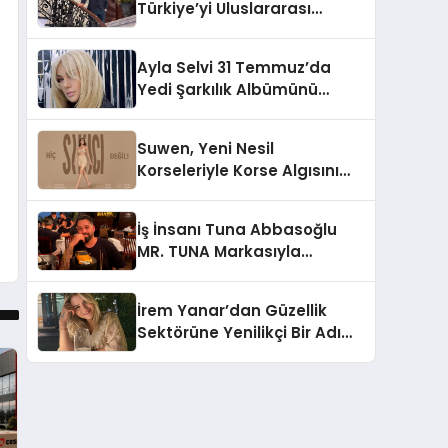
Türkiye’yi Uluslararası
Arenada Tanıtmayı
Hedefliyor
Ayla Selvi 31 Temmuz’da
Yedi Şarkılık Albümünü
Yayımladı: “Kayıp Kasetler 1”
Suwen, Yeni Nesil
Korseleriyle Korse Algısını
Değiştiriyor
İş İnsanı Tuna Abbasoğlu
MR. TUNA Markasıyla
Güneydoğu Asya’da
Büyümeye Devam Ediyor
İrem Yanar’dan Güzellik
Sektörüne Yenilikçi Bir Adım:
Plum Royale Lip & Cheek
Stick