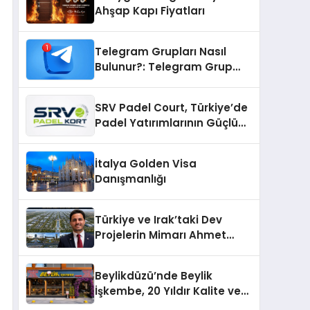
Ahşap Kapı Fiyatları
Telegram Grupları Nasıl
Bulunur?: Telegram Grup
Bulma Sürecini Daha Verimli
Hale Getirin
SRV Padel Court, Türkiye’de
Padel Yatırımlarının Güçlü
Markası Olmayı Sürdürüyor
İtalya Golden Visa
Danışmanlığı
Türkiye ve Irak’taki Dev
Projelerin Mimarı Ahmet
Hasan Salim Beyoğlu, 10
Milyon Metrekarelik “Al Yusuf
Beylikdüzü’nde Beylik
Holding Industrial City”
İşkembe, 20 Yıldır Kalite ve
Projesini Hayata Geçirecek
Lezzetin Değişmeyen Adresi