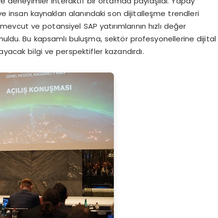
 ve deneyimler interaktif bir ortamda paylaşıldı. Yapay
 ve insan kaynakları alanındaki son dijitalleşme trendleri
, mevcut ve potansiyel SAP yatırımlarının hızlı değer
nuldu. Bu kapsamlı buluşma, sektör profesyonellerine dijital
yacak bilgi ve perspektifler kazandırdı.