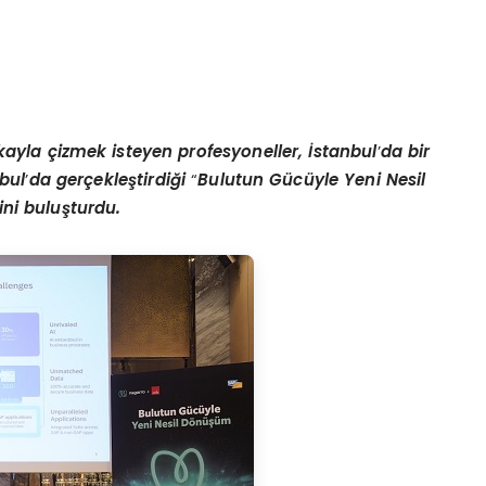
kayla çizmek isteyen profesyoneller, İstanbul
’
da bir
nbul
’
da gerçekleştirdiği
“
Bulutun Gücüyle Yeni Nesil
rini buluşturdu.