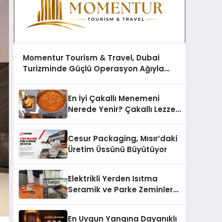
Momentur Tourism & Travel, Dubai
Turizminde Güçlü Operasyon Ağıyla
Fark Yaratıyor
En İyi Çakallı Menemeni
Nerede Yenir? Çakallı Lezzet
Rehberi
Cesur Packaging, Mısır’daki
Üretim Üssünü Büyütüyor
Elektrikli Yerden Isıtma
Seramik ve Parke Zeminler
İçin En Verimli Çözümler
En Uygun Yangına Dayanıklı