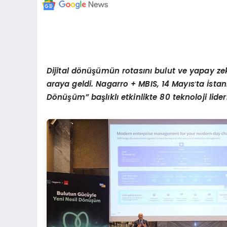
Dijital d
ö
nüşümü
n rotas
ını bulut ve yapay ze
araya geldi.
Nagarro + MBIS
,
14 May
ıs
’
ta İsta
Dönüşüm
” başlıklı etkinlikte 80 teknoloji lide