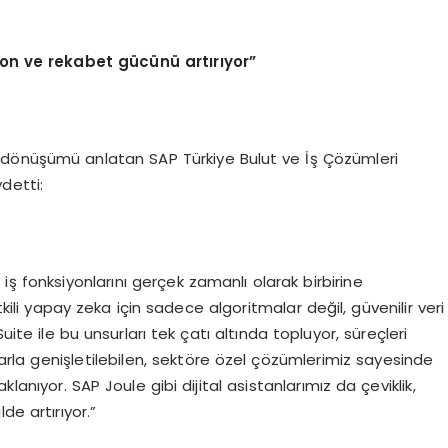
syon ve rekabet gücünü artırıyor”
il dönüşümü anlatan SAP Türkiye Bulut ve İş Çözümleri
detti:
i iş fonksiyonlarını gerçek zamanlı olarak birbirine
tkili yapay zeka için sadece algoritmalar değil, güvenilir veri
e ile bu unsurları tek çatı altında topluyor, süreçleri
rla genişletilebilen, sektöre özel çözümlerimiz sayesinde
anıyor. SAP Joule gibi dijital asistanlarımız da çeviklik,
de artırıyor.”