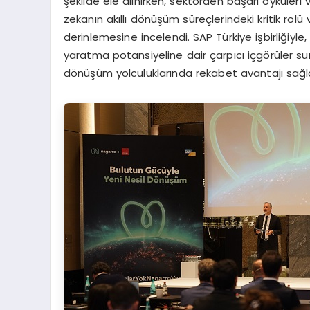
şekilde ele alınırken, sektörden başarı öyküleri
zekanın akıllı dönüşüm süreçlerindeki kritik rolü
derinlemesine incelendi. SAP Türkiye işbirliğiyle
yaratma potansiyeline dair çarpıcı içgörüler su
dönüşüm yolculuklarında rekabet avantajı sağla