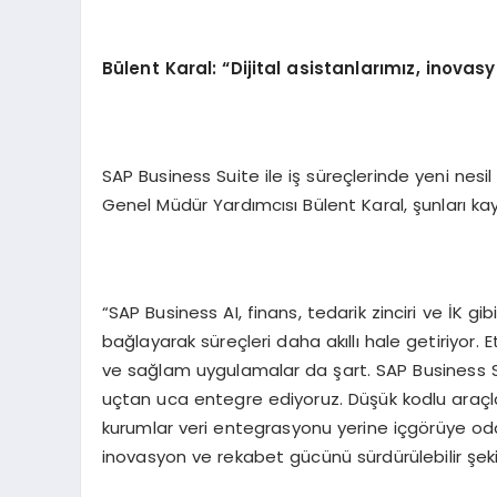
Bülent Karal: “Dijital asistanlarımız, inova
SAP Business Suite ile iş süreçlerinde yeni nes
Genel Müdür Yardımcısı Bülent Karal, şunları kay
“SAP Business AI, finans, tedarik zinciri ve İK gib
bağlayarak süreçleri daha akıllı hale getiriyor. E
ve sağlam uygulamalar da şart. SAP Business Suit
uçtan uca entegre ediyoruz. Düşük kodlu araçla
kurumlar veri entegrasyonu yerine içgörüye odakl
inovasyon ve rekabet gücünü sürdürülebilir şekil