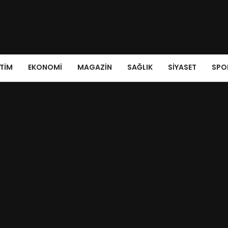
ITIM
EKONOMI
MAGAZIN
SAĞLIK
SIYASET
SPO