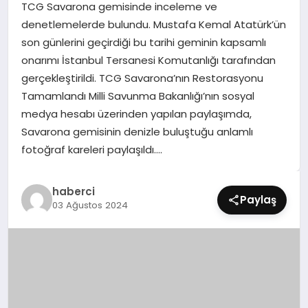
TCG Savarona gemisinde inceleme ve
SIYASET
denetlemelerde bulundu. Mustafa Kemal Atatürk’ün
son günlerini geçirdiği bu tarihi geminin kapsamlı
SPOR
onarımı İstanbul Tersanesi Komutanlığı tarafından
gerçekleştirildi. TCG Savarona’nın Restorasyonu
TEKNOLOJI
Tamamlandı Milli Savunma Bakanlığı’nın sosyal
medya hesabı üzerinden yapılan paylaşımda,
YAŞAM
Savarona gemisinin denizle buluştuğu anlamlı
fotoğraf kareleri paylaşıldı….
haberci
Paylaş
03 Ağustos 2024