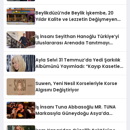
10 Milyon Metrekarelik “Al Yusuf
Holding Industrial City” Projesini
Beylikdüzü’nde Beylik İşkembe, 20
Hayata Geçirecek
Yıldır Kalite ve Lezzetin Değişmeyen
Adresi
İş İnsanı Seyithan Hanoğlu Türkiye’yi
Uluslararası Arenada Tanıtmayı
Hedefliyor
Ayla Selvi 31 Temmuz’da Yedi Şarkılık
Albümünü Yayımladı: “Kayıp Kasetler
1”
Suwen, Yeni Nesil Korseleriyle Korse
Algısını Değiştiriyor
İş İnsanı Tuna Abbasoğlu MR. TUNA
Markasıyla Güneydoğu Asya’da
Büyümeye Devam Ediyor