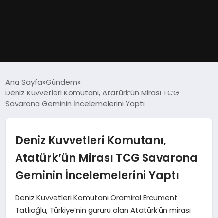
GÜNDEM
Ana Sayfa
Gündem
Deniz Kuvvetleri Komutanı, Atatürk’ün Mirası TCG
DÜNYA
Savarona Geminin İncelemelerini Yaptı
EĞITIM
Deniz Kuvvetleri Komutanı,
EKONOMI
Atatürk’ün Mirası TCG Savarona
Geminin İncelemelerini Yaptı
MAGAZIN
Deniz Kuvvetleri Komutanı Oramiral Ercüment
SAĞLIK
Tatlıoğlu, Türkiye’nin gururu olan Atatürk’ün mirası