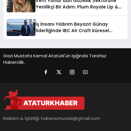
İrem Yanar’dan Güzellik Sektörüne
Yenilikçi Bir Adım: Plum Royale Lip &
Cheek Stick
İş İnsanı Yıldırım Beyazıt Günay
liderliğinde IBC Air Craft küresel
ticarette büyümeye devam ediyor
Gazi Mustafa Kemal Atatürk'ün Işığında Tarafsız
Habercilik..
Reklam & İşbirliği:
habersonuclari@gmail.com