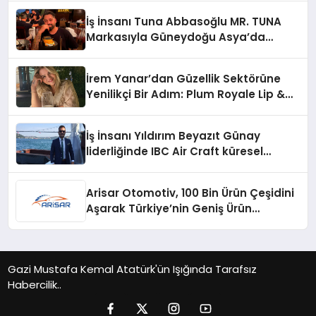
İş İnsanı Tuna Abbasoğlu MR. TUNA
Markasıyla Güneydoğu Asya’da
Büyümeye Devam Ediyor
İrem Yanar’dan Güzellik Sektörüne
Yenilikçi Bir Adım: Plum Royale Lip &
Cheek Stick
İş İnsanı Yıldırım Beyazıt Günay
liderliğinde IBC Air Craft küresel
ticarette büyümeye devam ediyor
Arisar Otomotiv, 100 Bin Ürün Çeşidini
Aşarak Türkiye’nin Geniş Ürün
Yelpazesine Sahip Oto Yedek Parça
Platformlarından Biri Oldu
Gazi Mustafa Kemal Atatürk'ün Işığında Tarafsız
Habercilik..