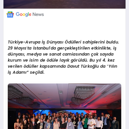
Türkiye-Avrupa İş Dünyası Ödülleri sahiplerini buldu.
29 Mayıs
’
ta İstanbul
’
da gerçekleştirilen etkinlikte, iş
dünyası, medya ve sanat camiasından çok sayıda
kurum ve isim de
ö
dü
le lay
ık g
ö
rüldü. Bu yıl 4. kez
verilen
ö
düller kapsamında Davut Türkoğlu da
“
Y
ılın
İş Adamı” seçildi.