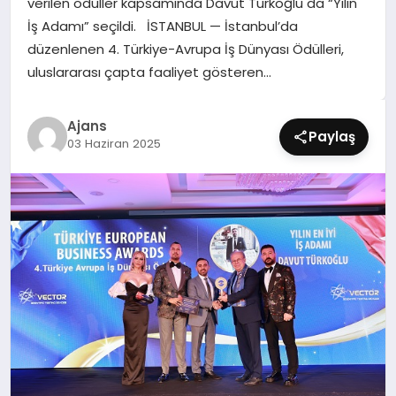
verilen ödüller kapsamında Davut Türkoğlu da “Yılın
SIYASET
İş Adamı” seçildi. İSTANBUL — İstanbul’da
düzenlenen 4. Türkiye-Avrupa İş Dünyası Ödülleri,
SPOR
uluslararası çapta faaliyet gösteren…
TEKNOLOJI
Ajans
Paylaş
03 Haziran 2025
YAŞAM