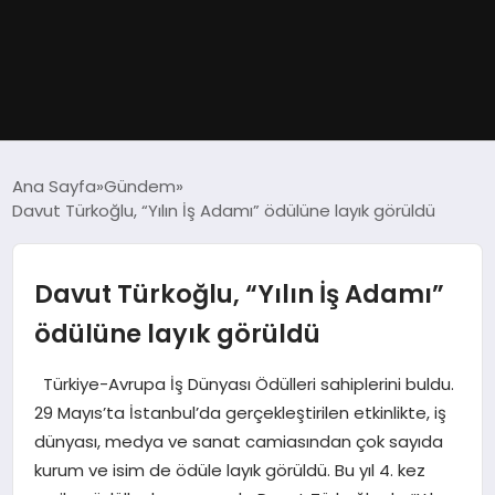
GÜNDEM
Ana Sayfa
Gündem
Davut Türkoğlu, “Yılın İş Adamı” ödülüne layık görüldü
DÜNYA
EĞITIM
Davut Türkoğlu, “Yılın İş Adamı”
ödülüne layık görüldü
EKONOMI
Türkiye-Avrupa İş Dünyası Ödülleri sahiplerini buldu.
MAGAZIN
29 Mayıs’ta İstanbul’da gerçekleştirilen etkinlikte, iş
dünyası, medya ve sanat camiasından çok sayıda
SAĞLIK
kurum ve isim de ödüle layık görüldü. Bu yıl 4. kez