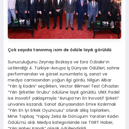
Çok sayıda tanınmış isim de
ö
dü
le lay
ık g
ö
rüldü
Sunuculuğunu Zeynep Bozkaya ve Esra Özbakır’ın
üstlendiği 4. Türkiye-Avrupa İş Dünyası Ödülleri, sahne
performansları ve görsel sunumlarla iş, sanat ve
medya camiasından yoğun ilgi gördü. Nilgün Albar
“Yılın İş Kadını” seçilirken, Vector Bilimsel Test Cihazları
“Yılın Şirketler Grubu” ödülüne layık görüldü. UNIX Padel
ise inovatif yaklaşımıyla “Avrupa’nın En İnovatif Şirketi”
unvanını kazandı. Sanat dünyasından Emre Kızılırmak
“Yılın En İyi Erkek Oyuncusu” olarak alkış toplarken,
Mine Topbaş “Yapay Zeka ile Dönüşüm Yaratan Kadın
Ödülü’nü aldı. Medya kategorisinde ise TGRT Haber,
“Yılın Haber Kanalı” olarak ödüllendirildi.