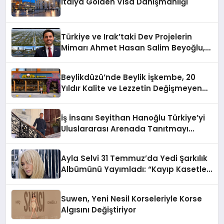
İtalya Golden Visa Danışmanlığı
Türkiye ve Irak’taki Dev Projelerin
Mimarı Ahmet Hasan Salim Beyoğlu,
10 Milyon Metrekarelik “Al Yusuf
Holding Industrial City” Projesini
Beylikdüzü’nde Beylik İşkembe, 20
Hayata Geçirecek
Yıldır Kalite ve Lezzetin Değişmeyen
Adresi
İş İnsanı Seyithan Hanoğlu Türkiye’yi
Uluslararası Arenada Tanıtmayı
Hedefliyor
Ayla Selvi 31 Temmuz’da Yedi Şarkılık
Albümünü Yayımladı: “Kayıp Kasetler
1”
Suwen, Yeni Nesil Korseleriyle Korse
Algısını Değiştiriyor