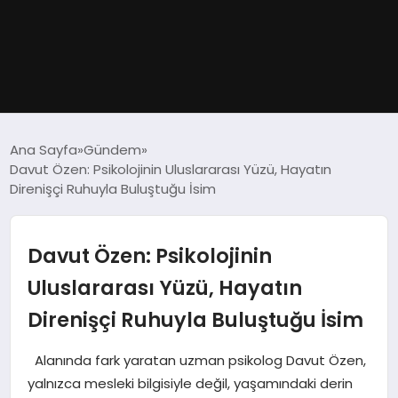
GÜNDEM
Ana Sayfa
Gündem
Davut Özen: Psikolojinin Uluslararası Yüzü, Hayatın
DÜNYA
Direnişçi Ruhuyla Buluştuğu İsim
EĞITIM
Davut Özen: Psikolojinin
EKONOMI
Uluslararası Yüzü, Hayatın
Direnişçi Ruhuyla Buluştuğu İsim
MAGAZIN
Alanında fark yaratan uzman psikolog Davut Özen,
SAĞLIK
yalnızca mesleki bilgisiyle değil, yaşamındaki derin