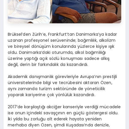
Brüksel’den Zürih’e, Frankfurt’tan Danimarka’ya kadar
uzanan profesyonel serüveninde; bağımlılık, alkolizm
ve bireysel dönüşüm konularında yüzlerce kişiye ışık
oldu. Danimarka’daki oturumda, alkol bağımlılığı
üzerine yaptığı açık sözlü konuşması sadece alkış
değil, derin bir farkındalık da kazandırdı.
Akademik danışmanlık görevleriyle Avrupa’nın prestijli
üniversitelerinde bilgi ve tecrübesini aktaran Özen,
aynı zamanda turizm sektöründe de yöneticilik
yaparak kariyerine çok yönlülük kazandırdı.
2017’de karşılaştığı akciğer kanseriyle verdiği mücadele
ise onun içindeki savaşçının en güçlü göstergesi oldu.
İki yılda bu zorluğu alt ederek hayata yeniden
merhaba diyen Özen, şimdi Kuşadası’nda denizle,