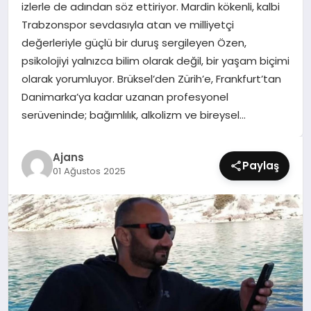
izlerle de adından söz ettiriyor. Mardin kökenli, kalbi
SIYASET
Trabzonspor sevdasıyla atan ve milliyetçi
değerleriyle güçlü bir duruş sergileyen Özen,
SPOR
psikolojiyi yalnızca bilim olarak değil, bir yaşam biçimi
olarak yorumluyor. Brüksel’den Zürih’e, Frankfurt’tan
TEKNOLOJI
Danimarka’ya kadar uzanan profesyonel
serüveninde; bağımlılık, alkolizm ve bireysel…
YAŞAM
Ajans
Paylaş
01 Ağustos 2025