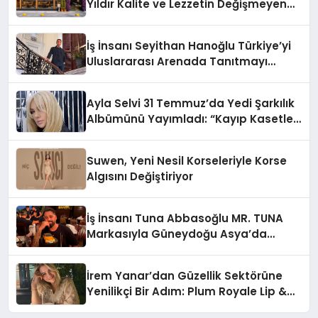
Yıldır Kalite ve Lezzetin Değişmeyen
Adresi
İş İnsanı Seyithan Hanoğlu Türkiye’yi
Uluslararası Arenada Tanıtmayı
Hedefliyor
Ayla Selvi 31 Temmuz’da Yedi Şarkılık
Albümünü Yayımladı: “Kayıp Kasetler
1”
Suwen, Yeni Nesil Korseleriyle Korse
Algısını Değiştiriyor
İş İnsanı Tuna Abbasoğlu MR. TUNA
Markasıyla Güneydoğu Asya’da
Büyümeye Devam Ediyor
İrem Yanar’dan Güzellik Sektörüne
Yenilikçi Bir Adım: Plum Royale Lip &
Cheek Stick