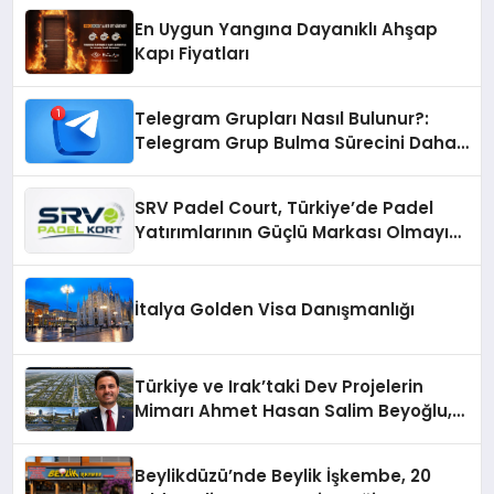
En Uygun Yangına Dayanıklı Ahşap
Kapı Fiyatları
Telegram Grupları Nasıl Bulunur?:
Telegram Grup Bulma Sürecini Daha
Verimli Hale Getirin
SRV Padel Court, Türkiye’de Padel
Yatırımlarının Güçlü Markası Olmayı
Sürdürüyor
İtalya Golden Visa Danışmanlığı
Türkiye ve Irak’taki Dev Projelerin
Mimarı Ahmet Hasan Salim Beyoğlu,
10 Milyon Metrekarelik “Al Yusuf
Holding Industrial City” Projesini
Beylikdüzü’nde Beylik İşkembe, 20
Hayata Geçirecek