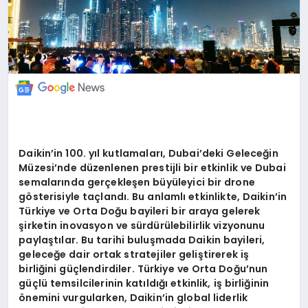
Daikin
’
in 100. yıl kutlamaları, Dubai
’
deki Geleceğ
in
M
üzesi
’
nde düzenlenen prestijli bir etkinlik ve Dubai
semalarında gerçekleşen büyüleyici bir drone
g
ö
sterisiyle taçlandı. Bu anlamlı etkinlikte, Daikin
’
in
Türkiye ve Orta Doğu bayileri bir araya gelerek
şirketin inovasyon ve sürdürülebilirlik vizyonunu
paylaştılar. Bu tarihi buluşmada Daikin bayileri,
geleceğe dair ortak stratejiler geliştirerek iş
birliğini güçlendirdiler. Türkiye ve Orta Doğu
’
nun
güçlü temsilcilerinin katıldığı etkinlik, iş birliğinin
ö
nemini vurgularken, Daikin
’
in global liderlik