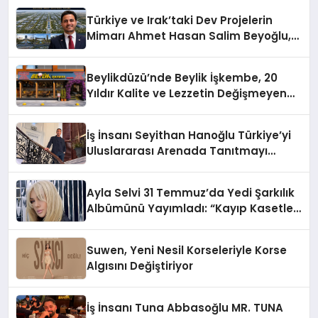
Türkiye ve Irak’taki Dev Projelerin
Mimarı Ahmet Hasan Salim Beyoğlu,
10 Milyon Metrekarelik “Al Yusuf
Holding Industrial City” Projesini
Beylikdüzü’nde Beylik İşkembe, 20
Hayata Geçirecek
Yıldır Kalite ve Lezzetin Değişmeyen
Adresi
İş İnsanı Seyithan Hanoğlu Türkiye’yi
Uluslararası Arenada Tanıtmayı
Hedefliyor
Ayla Selvi 31 Temmuz’da Yedi Şarkılık
Albümünü Yayımladı: “Kayıp Kasetler
1”
Suwen, Yeni Nesil Korseleriyle Korse
Algısını Değiştiriyor
İş İnsanı Tuna Abbasoğlu MR. TUNA