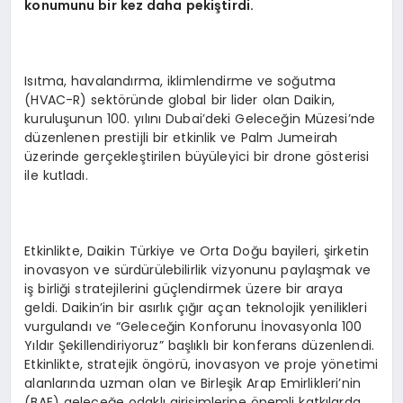
konumunu bir kez daha pekiştirdi.
Isıtma, havalandırma, iklimlendirme ve soğutma
(HVAC-R) sektöründe global bir lider olan Daikin,
kuruluşunun 100. yılını Dubai’deki Geleceğin Müzesi’nde
düzenlenen prestijli bir etkinlik ve Palm Jumeirah
üzerinde gerçekleştirilen büyüleyici bir drone gösterisi
ile kutladı.
Etkinlikte, Daikin Türkiye ve Orta Doğu bayileri, şirketin
inovasyon ve sürdürülebilirlik vizyonunu paylaşmak ve
iş birliği stratejilerini güçlendirmek üzere bir araya
geldi. Daikin’in bir asırlık çığır açan teknolojik yenilikleri
vurgulandı ve “Geleceğin Konforunu İnovasyonla 100
Yıldır Şekillendiriyoruz” başlıklı bir konferans düzenlendi.
Etkinlikte, stratejik öngörü, inovasyon ve proje yönetimi
alanlarında uzman olan ve Birleşik Arap Emirlikleri’nin
(BAE) geleceğe odaklı girişimlerine önemli katkılarda