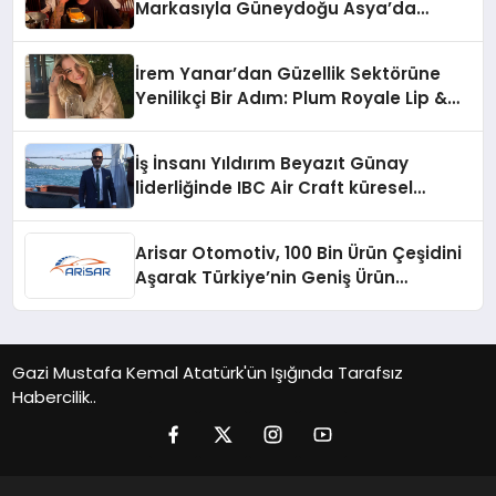
Markasıyla Güneydoğu Asya’da
Büyümeye Devam Ediyor
İrem Yanar’dan Güzellik Sektörüne
Yenilikçi Bir Adım: Plum Royale Lip &
Cheek Stick
İş İnsanı Yıldırım Beyazıt Günay
liderliğinde IBC Air Craft küresel
ticarette büyümeye devam ediyor
Arisar Otomotiv, 100 Bin Ürün Çeşidini
Aşarak Türkiye’nin Geniş Ürün
Yelpazesine Sahip Oto Yedek Parça
Platformlarından Biri Oldu
Gazi Mustafa Kemal Atatürk'ün Işığında Tarafsız
Habercilik..