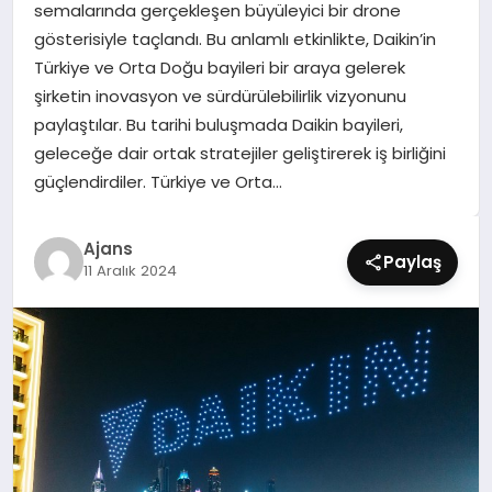
semalarında gerçekleşen büyüleyici bir drone
SIYASET
gösterisiyle taçlandı. Bu anlamlı etkinlikte, Daikin’in
Türkiye ve Orta Doğu bayileri bir araya gelerek
SPOR
şirketin inovasyon ve sürdürülebilirlik vizyonunu
paylaştılar. Bu tarihi buluşmada Daikin bayileri,
TEKNOLOJI
geleceğe dair ortak stratejiler geliştirerek iş birliğini
güçlendirdiler. Türkiye ve Orta…
YAŞAM
Ajans
Paylaş
11 Aralık 2024