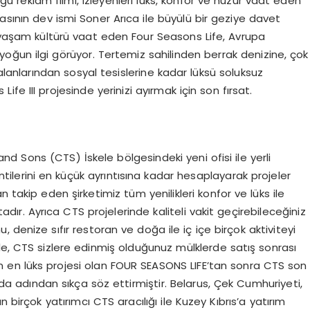
reklam filmi, izleyenleri lüks, konfor ve huzur vaat eden
asının dev ismi Soner Arıca ile büyülü bir geziye davet
r yaşam kültürü vaat eden Four Seasons Life, Avrupa
 yoğun ilgi görüyor. Tertemiz sahilinden berrak denizine, çok
nlarından sosyal tesislerine kadar lüksü soluksuz
fe III projesinde yerinizi ayırmak için son fırsat.
 Sons (CTS) İskele bölgesindeki yeni ofisi ile yerli
ntilerini en küçük ayrıntısına kadar hesaplayarak projeler
 takip eden şirketimiz tüm yenilikleri konfor ve lüks ile
dır. Ayrıca CTS projelerinde kaliteli vakit geçirebileceğiniz
u, denize sıfır restoran ve doğa ile iç içe birçok aktiviteyi
le, CTS sizlere edinmiş olduğunuz mülklerde satış sonrası
s’ın en lüks projesi olan FOUR SEASONS LIFE’tan sonra CTS son
a adından sıkça söz ettirmiştir. Belarus, Çek Cumhuriyeti,
 birçok yatırımcı CTS aracılığı ile Kuzey Kıbrıs’a yatırım