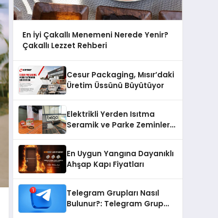
En İyi Çakallı Menemeni Nerede Yenir?
Çakallı Lezzet Rehberi
Cesur Packaging, Mısır’daki
Üretim Üssünü Büyütüyor
Elektrikli Yerden Isıtma
Seramik ve Parke Zeminler
İçin En Verimli Çözümler
En Uygun Yangına Dayanıklı
Ahşap Kapı Fiyatları
Telegram Grupları Nasıl
Bulunur?: Telegram Grup
Bulma Sürecini Daha Verimli