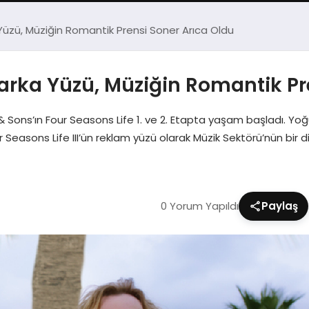
zü, Müziğin Romantik Prensi Soner Arıca Oldu
ka Yüzü, Müziğin Romantik Pre
 Sons’ın Four Seasons Life 1. ve 2. Etapta yaşam başladı. Yoğu
asons Life III’ün reklam yüzü olarak Müzik Sektörü’nün bir diğ
0 Yorum Yapıldı
Paylaş