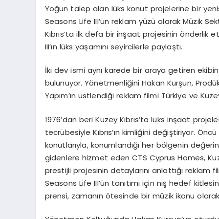
Yoğun talep alan lüks konut projelerine bir ye
Seasons Life III’ün reklam yüzü olarak Müzik Sek
Kıbrıs’ta ilk defa bir inşaat projesinin önderli
III’ın lüks yaşamını seyircilerle paylaştı.
İki dev ismi aynı karede bir araya getiren ek
bulunuyor. Yönetmenliğini Hakan Kurşun, Prodü
Yapım’ın üstlendiği reklam filmi Türkiye ve Kuzey
1976’dan beri Kuzey Kıbrıs’ta lüks inşaat proje
tecrübesiyle Kıbrıs’ın kimliğini değiştiriyor. Önc
konutlarıyla, konumlandığı her bölgenin değer
gidenlere hizmet eden CTS Cyprus Homes, Kuzey 
prestijli projesinin detaylarını anlattığı reklam
Seasons Life III’ün tanıtımı için niş hedef kitle
prensi, zamanın ötesinde bir müzik ikonu olarak 