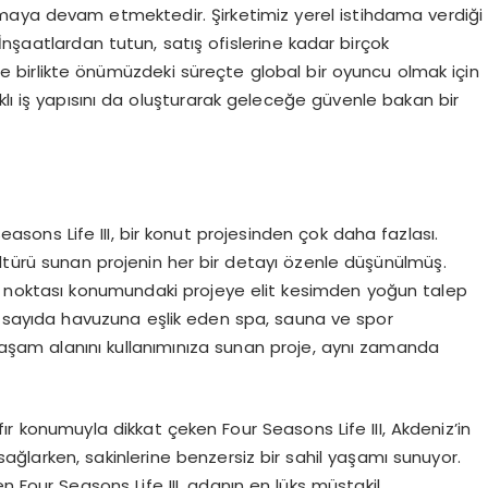
pmaya devam etmektedir. Şirketimiz yerel istihdama verdiği
İnşaatlardan tutun, satış ofislerine kadar birçok
birlikte önümüzdeki süreçte global bir oyuncu olmak için
taklı iş yapısını da oluşturarak geleceğe güvenle bakan bir
asons Life III, bir konut projesinden çok daha fazlası.
ültürü sunan projenin her bir detayı özenle düşünülmüş.
ma noktası konumundaki projeye elit kesimden yoğun talep
çok sayıda havuzuna eşlik eden spa, sauna ve spor
 yaşam alanını kullanımınıza sunan proje, aynı zamanda
fır konumuyla dikkat çeken Four Seasons Life III, Akdeniz’in
 sağlarken, sakinlerine benzersiz bir sahil yaşamı sunuyor.
en Four Seasons Life III, adanın en lüks müstakil