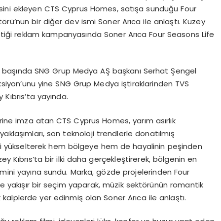
nisini ekleyen CTS Cyprus Homes, satışa sunduğu Four
törü’nün bir diğer dev ismi Soner Arıca ile anlaştı. Kuzey
k ettiği reklam kampanyasında Soner Arıca Four Seasons Life
ibin başında SNG Grup Medya AŞ başkanı Serhat Şengel
ksiyon’unu yine SNG Grup Medya iştiraklarinden TVS
 Kıbrıs’ta yayında.
lerine imza atan CTS Cyprus Homes, yarım asırlık
ü yaklaşımları, son teknoloji trendlerle donatılmış
ini yükselterek hem bölgeye hem de hayalinin peşinden
Kıbrıs’ta bir ilki daha gerçekleştirerek, bölgenin en
 filmini yayına sundu. Marka, gözde projelerinden Four
sine yakışır bir seçim yaparak, müzik sektörünün romantik
kalplerde yer edinmiş olan Soner Arıca ile anlaştı.