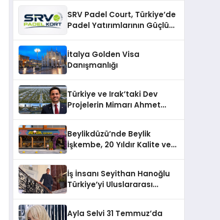
Hale Getirin
SRV Padel Court, Türkiye’de
Padel Yatırımlarının Güçlü
Markası Olmayı Sürdürüyor
İtalya Golden Visa
Danışmanlığı
Türkiye ve Irak’taki Dev
Projelerin Mimarı Ahmet
Hasan Salim Beyoğlu, 10
Milyon Metrekarelik “Al Yusuf
Beylikdüzü’nde Beylik
Holding Industrial City”
İşkembe, 20 Yıldır Kalite ve
Projesini Hayata Geçirecek
Lezzetin Değişmeyen Adresi
İş İnsanı Seyithan Hanoğlu
Türkiye’yi Uluslararası
Arenada Tanıtmayı
Hedefliyor
Ayla Selvi 31 Temmuz’da