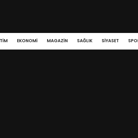
ITIM
EKONOMI
MAGAZIN
SAĞLIK
SIYASET
SPO