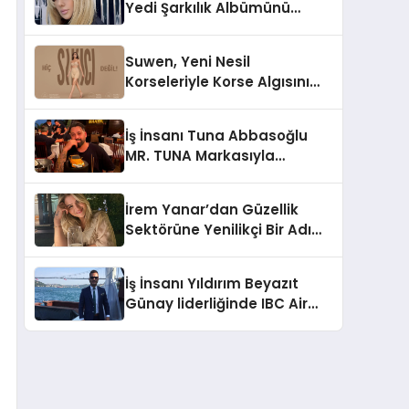
Yedi Şarkılık Albümünü
Yayımladı: “Kayıp Kasetler 1”
Suwen, Yeni Nesil
Korseleriyle Korse Algısını
Değiştiriyor
İş İnsanı Tuna Abbasoğlu
MR. TUNA Markasıyla
Güneydoğu Asya’da
Büyümeye Devam Ediyor
İrem Yanar’dan Güzellik
Sektörüne Yenilikçi Bir Adım:
Plum Royale Lip & Cheek
Stick
İş İnsanı Yıldırım Beyazıt
Günay liderliğinde IBC Air
Craft küresel ticarette
büyümeye devam ediyor