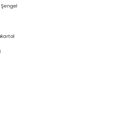
 Şengel
kartal
l