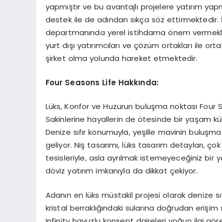
yapmıştır ve bu avantajlı projelere yatırım ya
destek ile de adından sıkça söz ettirmektedir. 
departmanında yerel istihdama önem vermekle 
yurt dışı yatırımcıları ve çözüm ortakları ile or
şirket olma yolunda hareket etmektedir.
Four Seasons Life Hakkında:
Lüks, Konfor ve Huzurun buluşma noktası Four Se
Sakinlerine hayallerin de ötesinde bir yaşam k
Denize sıfır konumuyla, yeşille mavinin buluş
geliyor. Niş tasarımı, lüks tasarım detayları, 
tesisleriyle, asla ayrılmak istemeyeceğiniz bir
döviz yatırım imkanıyla da dikkat çekiyor.
Adanın en lüks müstakil projesi olarak denize sı
kristal berraklığındaki sularına doğrudan erişim
Infinity havuzlu konsept daireleri yoğun ilgi gör