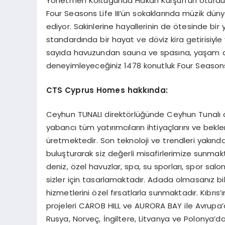
Yönetmen Koltuğunda Hakan Kurşun’un oturduğu 
Four Seasons Life III’ün sokaklarında müzik düny
ediyor. Sakinlerine hayallerinin de ötesinde bi
standardında bir hayat ve döviz kira getirisiyle
sayıda havuzundan sauna ve spasına, yaşam ala
deneyimleyeceğiniz 1478 konutluk Four Seasons Li
CTS Cyprus Homes hakkında:
Ceyhun TUNALI direktörlüğünde Ceyhun Tunalı and
yabancı tüm yatırımcıların ihtiyaçlarını ve bekle
üretmektedir. Son teknoloji ve trendleri yakından
buluşturarak siz değerli misafirlerimize sunmakta
deniz, özel havuzlar, spa, su sporları, spor salon
sizler için tasarlamaktadır. Adada olmasanız bi
hizmetlerini özel fırsatlarla sunmaktadır. Kıbrı
projeleri CAROB HILL ve AURORA BAY ile Avrupa’d
Rusya, Norveç, İngiltere, Litvanya ve Polonya’dan