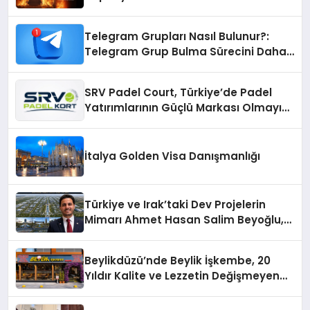
Telegram Grupları Nasıl Bulunur?:
Telegram Grup Bulma Sürecini Daha
Verimli Hale Getirin
SRV Padel Court, Türkiye’de Padel
Yatırımlarının Güçlü Markası Olmayı
Sürdürüyor
İtalya Golden Visa Danışmanlığı
Türkiye ve Irak’taki Dev Projelerin
Mimarı Ahmet Hasan Salim Beyoğlu,
10 Milyon Metrekarelik “Al Yusuf
Holding Industrial City” Projesini
Beylikdüzü’nde Beylik İşkembe, 20
Hayata Geçirecek
Yıldır Kalite ve Lezzetin Değişmeyen
Adresi