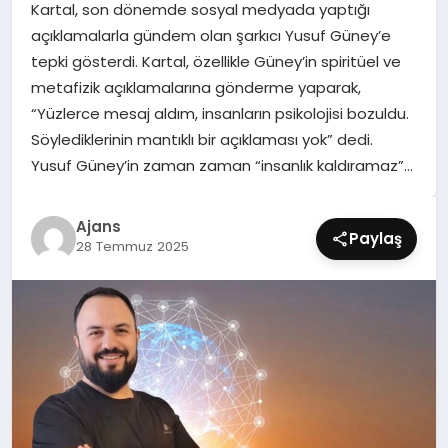
Kartal, son dönemde sosyal medyada yaptığı
SIYASET
açıklamalarla gündem olan şarkıcı Yusuf Güney’e
tepki gösterdi. Kartal, özellikle Güney’in spiritüel ve
SPOR
metafizik açıklamalarına gönderme yaparak,
“Yüzlerce mesaj aldım, insanların psikolojisi bozuldu.
TEKNOLOJI
Söylediklerinin mantıklı bir açıklaması yok” dedi.
Yusuf Güney’in zaman zaman “insanlık kaldıramaz”…
YAŞAM
Ajans
Paylaş
28 Temmuz 2025