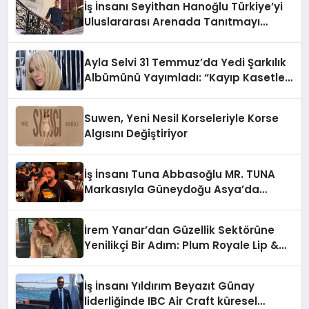
İş İnsanı Seyithan Hanoğlu Türkiye’yi
Uluslararası Arenada Tanıtmayı
Hedefliyor
Ayla Selvi 31 Temmuz’da Yedi Şarkılık
Albümünü Yayımladı: “Kayıp Kasetler
1”
Suwen, Yeni Nesil Korseleriyle Korse
Algısını Değiştiriyor
İş İnsanı Tuna Abbasoğlu MR. TUNA
Markasıyla Güneydoğu Asya’da
Büyümeye Devam Ediyor
İrem Yanar’dan Güzellik Sektörüne
Yenilikçi Bir Adım: Plum Royale Lip &
Cheek Stick
İş İnsanı Yıldırım Beyazıt Günay
liderliğinde IBC Air Craft küresel