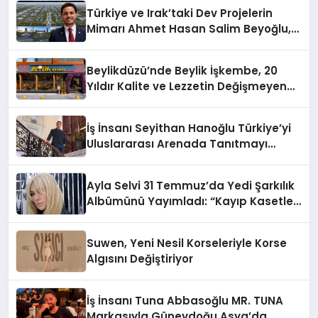
Türkiye ve Irak’taki Dev Projelerin
Mimarı Ahmet Hasan Salim Beyoğlu,
10 Milyon Metrekarelik “Al Yusuf
Holding Industrial City” Projesini
Beylikdüzü’nde Beylik İşkembe, 20
Hayata Geçirecek
Yıldır Kalite ve Lezzetin Değişmeyen
Adresi
İş İnsanı Seyithan Hanoğlu Türkiye’yi
Uluslararası Arenada Tanıtmayı
Hedefliyor
Ayla Selvi 31 Temmuz’da Yedi Şarkılık
Albümünü Yayımladı: “Kayıp Kasetler
1”
Suwen, Yeni Nesil Korseleriyle Korse
Algısını Değiştiriyor
İş İnsanı Tuna Abbasoğlu MR. TUNA
Markasıyla Güneydoğu Asya’da