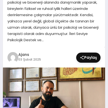
psikoloji ve bioenerji alanında danışmanlık yaparak,
SIYASET
bireylerin fiziksel ve ruhsal iyilik halleri üzerinde
derinlemesine çalışmalar yürütmektedir. Kendisi,
SPOR
yalnızca yerel değil, global ölçekte de tanınan bir
uzman olarak, dünyaca ünlü bir psikoloji ve bioenerji
TEKNOLOJI
terapisti olarak adını duyurmuştur. İleri Seviye
Psikolojik Destek ve…
YAŞAM
Ajans
Paylaş
03 Şubat 2025