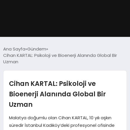
GÜNDEM
Ana Sayfa
Gündem
Cihan KARTAL: Psikoloji ve Bioenerji Alanında Global Bir
DÜNYA
Uzman
EĞITIM
Cihan KARTAL: Psikoloji ve
EKONOMI
Bioenerji Alanında Global Bir
Uzman
MAGAZIN
Malatya doğumlu olan Cihan KARTAL, 10 yılı aşkın
SAĞLIK
süredir İstanbul Kadıköy’deki profesyonel ofisinde