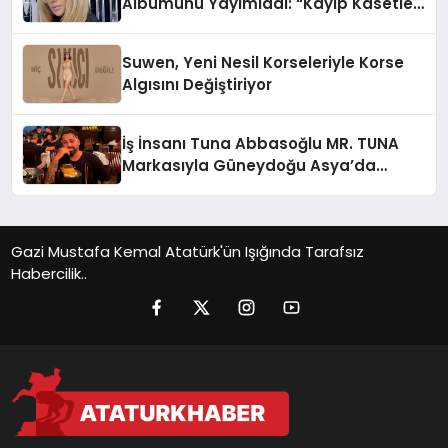
Albümünü Yayımladı: “Kayıp Kasetler
1”
Suwen, Yeni Nesil Korseleriyle Korse
Algısını Değiştiriyor
İş İnsanı Tuna Abbasoğlu MR. TUNA
Markasıyla Güneydoğu Asya’da
Büyümeye Devam Ediyor
Gazi Mustafa Kemal Atatürk'ün Işığında Tarafsız
Habercilik..