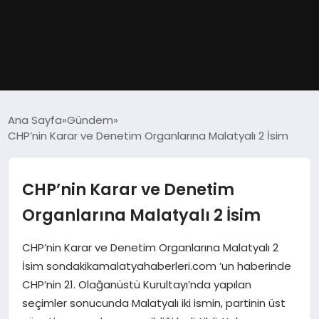
GÜNDEM
Ana Sayfa
Gündem
CHP’nin Karar ve Denetim Organlarına Malatyalı 2 İsim
DÜNYA
EĞITIM
CHP’nin Karar ve Denetim
Organlarına Malatyalı 2 İsim
EKONOMI
CHP’nin Karar ve Denetim Organlarına Malatyalı 2
MAGAZIN
İsim sondakikamalatyahaberleri.com ’un haberinde
CHP’nin 21. Olağanüstü Kurultayı’nda yapılan
SAĞLIK
seçimler sonucunda Malatyalı iki ismin, partinin üst