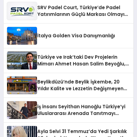
SRV Padel Court, Türkiye’de Padel
Yatırımlarının Güçlü Markası Olmayı
Sürdürüyor
İtalya Golden Visa Danışmanlığı
Türkiye ve Irak’taki Dev Projelerin
Mimarı Ahmet Hasan Salim Beyoğlu,
10 Milyon Metrekarelik “Al Yusuf
Holding Industrial City” Projesini
Beylikdüzü’nde Beylik İşkembe, 20
Hayata Geçirecek
Yıldır Kalite ve Lezzetin Değişmeyen
Adresi
İş İnsanı Seyithan Hanoğlu Türkiye’yi
Uluslararası Arenada Tanıtmayı
Hedefliyor
Ayla Selvi 31 Temmuz’da Yedi Şarkılık