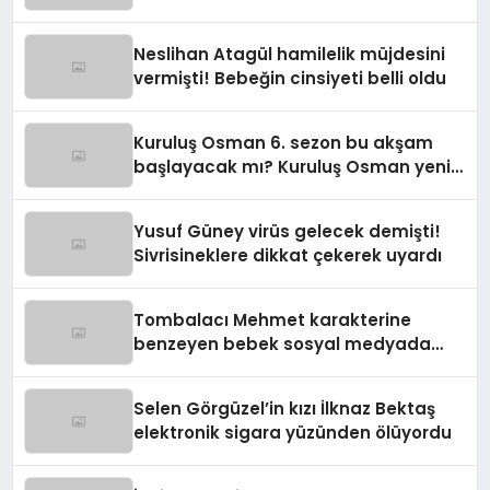
programına yeni isim
Neslihan Atagül hamilelik müjdesini
vermişti! Bebeğin cinsiyeti belli oldu
Kuruluş Osman 6. sezon bu akşam
başlayacak mı? Kuruluş Osman yeni
sezon ne zaman?
Yusuf Güney virüs gelecek demişti!
Sivrisineklere dikkat çekerek uyardı
Tombalacı Mehmet karakterine
benzeyen bebek sosyal medyada
viral oldu
Selen Görgüzel’in kızı İlknaz Bektaş
elektronik sigara yüzünden ölüyordu