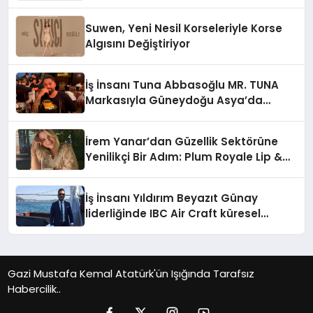
1”
Suwen, Yeni Nesil Korseleriyle Korse
Algısını Değiştiriyor
İş İnsanı Tuna Abbasoğlu MR. TUNA
Markasıyla Güneydoğu Asya’da
Büyümeye Devam Ediyor
İrem Yanar’dan Güzellik Sektörüne
Yenilikçi Bir Adım: Plum Royale Lip &
Cheek Stick
İş İnsanı Yıldırım Beyazıt Günay
liderliğinde IBC Air Craft küresel
ticarette büyümeye devam ediyor
Gazi Mustafa Kemal Atatürk'ün Işığında Tarafsız
Habercilik..