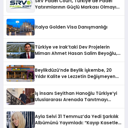
SRV Padel Court, Türkiye’de Padel
Yatırımlarının Güçlü Markası Olmayı
Sürdürüyor
İtalya Golden Visa Danışmanlığı
Türkiye ve Irak’taki Dev Projelerin
Mimarı Ahmet Hasan Salim Beyoğlu,
10 Milyon Metrekarelik “Al Yusuf
Holding Industrial City” Projesini
Beylikdüzü’nde Beylik İşkembe, 20
Hayata Geçirecek
Yıldır Kalite ve Lezzetin Değişmeyen
Adresi
İş İnsanı Seyithan Hanoğlu Türkiye’yi
Uluslararası Arenada Tanıtmayı
Hedefliyor
Ayla Selvi 31 Temmuz’da Yedi Şarkılık
Albümünü Yayımladı: “Kayıp Kasetler