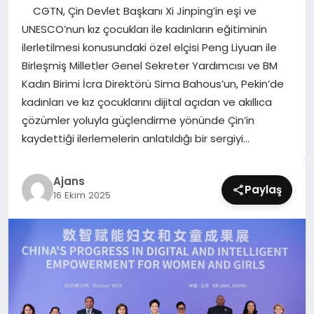
CGTN, Çin Devlet Başkanı Xi Jinping’in eşi ve
SIYASET
UNESCO’nun kız çocukları ile kadınların eğitiminin
ilerletilmesi konusundaki özel elçisi Peng Liyuan ile
SPOR
Birleşmiş Milletler Genel Sekreter Yardımcısı ve BM
Kadın Birimi İcra Direktörü Sima Bahous’un, Pekin’de
TEKNOLOJI
kadınları ve kız çocuklarını dijital açıdan ve akıllıca
çözümler yoluyla güçlendirme yönünde Çin’in
YAŞAM
kaydettiği ilerlemelerin anlatıldığı bir sergiyi…
Ajans
Paylaş
16 Ekim 2025