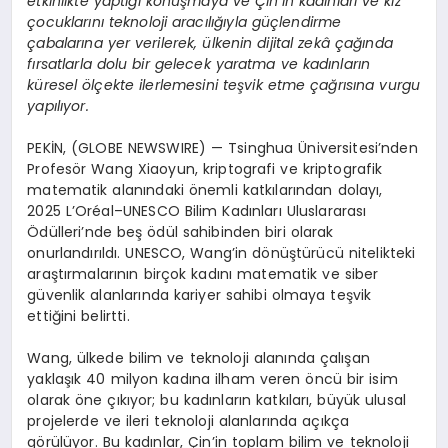
etkinlikte yaptığı konuşmaya ve Çin’in kadınları ve kız
çocuklarını teknoloji aracılığıyla güçlendirme
çabalarına yer verilerek, ülkenin dijital zekâ çağında
fırsatlarla dolu bir gelecek yaratma ve kadınların
küresel ölçekte ilerlemesini teşvik etme çağrısına vurgu
yapılıyor.
PEKİN, (GLOBE NEWSWIRE) — Tsinghua Üniversitesi’nden
Profesör Wang Xiaoyun, kriptografi ve kriptografik
matematik alanındaki önemli katkılarından dolayı,
2025 L’Oréal–UNESCO Bilim Kadınları Uluslararası
Ödülleri’nde beş ödül sahibinden biri olarak
onurlandırıldı. UNESCO, Wang’in dönüştürücü nitelikteki
araştırmalarının birçok kadını matematik ve siber
güvenlik alanlarında kariyer sahibi olmaya teşvik
ettiğini belirtti.
Wang, ülkede bilim ve teknoloji alanında çalışan
yaklaşık 40 milyon kadına ilham veren öncü bir isim
olarak öne çıkıyor; bu kadınların katkıları, büyük ulusal
projelerde ve ileri teknoloji alanlarında açıkça
görülüyor. Bu kadınlar, Çin’in toplam bilim ve teknoloji