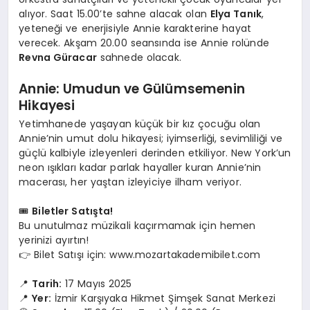
alıyor. Saat 15.00’te sahne alacak olan
Elya Tanık
,
yeteneği ve enerjisiyle Annie karakterine hayat
verecek. Akşam 20.00 seansında ise Annie rolünde
Revna Güracar
sahnede olacak.
Annie: Umudun ve Gülümsemenin
Hikayesi
Yetimhanede yaşayan küçük bir kız çocuğu olan
Annie’nin umut dolu hikayesi; iyimserliği, sevimliliği ve
güçlü kalbiyle izleyenleri derinden etkiliyor. New York’un
neon ışıkları kadar parlak hayaller kuran Annie’nin
macerası, her yaştan izleyiciye ilham veriyor.
🎟️
Biletler Satışta!
Bu unutulmaz müzikali kaçırmamak için hemen
yerinizi ayırtın!
👉 Bilet Satışı için: www.mozartakademibilet.com
📍
Tarih:
17 Mayıs 2025
📍
Yer:
İzmir Karşıyaka Hikmet Şimşek Sanat Merkezi