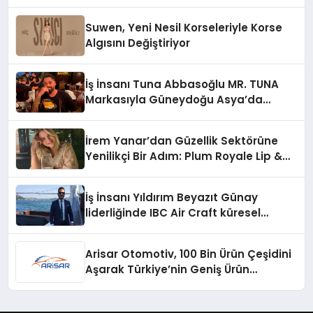
1”
Suwen, Yeni Nesil Korseleriyle Korse
Algısını Değiştiriyor
İş İnsanı Tuna Abbasoğlu MR. TUNA
Markasıyla Güneydoğu Asya’da
Büyümeye Devam Ediyor
İrem Yanar’dan Güzellik Sektörüne
Yenilikçi Bir Adım: Plum Royale Lip &
Cheek Stick
İş İnsanı Yıldırım Beyazıt Günay
liderliğinde IBC Air Craft küresel
ticarette büyümeye devam ediyor
Arisar Otomotiv, 100 Bin Ürün Çeşidini
Aşarak Türkiye’nin Geniş Ürün
Yelpazesine Sahip Oto Yedek Parça
Platformlarından Biri Oldu