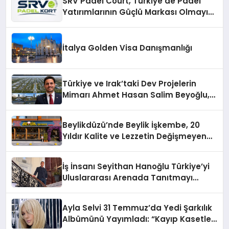
SRV Padel Court, Türkiye’de Padel
Yatırımlarının Güçlü Markası Olmayı
Sürdürüyor
İtalya Golden Visa Danışmanlığı
Türkiye ve Irak’taki Dev Projelerin
Mimarı Ahmet Hasan Salim Beyoğlu,
10 Milyon Metrekarelik “Al Yusuf
Holding Industrial City” Projesini
Beylikdüzü’nde Beylik İşkembe, 20
Hayata Geçirecek
Yıldır Kalite ve Lezzetin Değişmeyen
Adresi
İş İnsanı Seyithan Hanoğlu Türkiye’yi
Uluslararası Arenada Tanıtmayı
Hedefliyor
Ayla Selvi 31 Temmuz’da Yedi Şarkılık
Albümünü Yayımladı: “Kayıp Kasetler