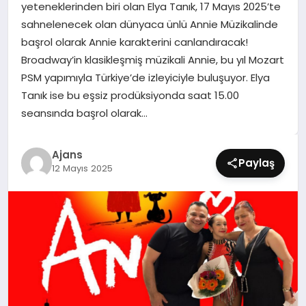
yeteneklerinden biri olan Elya Tanık, 17 Mayıs 2025’te
SIYASET
sahnelenecek olan dünyaca ünlü Annie Müzikalinde
başrol olarak Annie karakterini canlandıracak!
SPOR
Broadway’in klasikleşmiş müzikali Annie, bu yıl Mozart
PSM yapımıyla Türkiye’de izleyiciyle buluşuyor. Elya
TEKNOLOJI
Tanık ise bu eşsiz prodüksiyonda saat 15.00
seansında başrol olarak…
YAŞAM
Ajans
Paylaş
12 Mayıs 2025