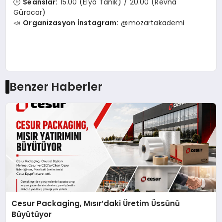
🕒
Seanslar:
15.00 (Elya Tanık) / 20.00 (Revna
Güracar)
📣
Organizasyon İnstagram:
@mozartakademi
Benzer Haberler
Cesur Packaging, Mısır’daki Üretim Üssünü
Büyütüyor