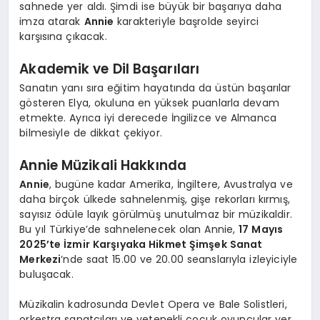
sahnede yer aldı. Şimdi ise büyük bir başarıya daha
imza atarak
Annie
karakteriyle başrolde seyirci
karşısına çıkacak.
Akademik ve Dil Başarıları
Sanatın yanı sıra eğitim hayatında da üstün başarılar
gösteren Elya, okuluna en yüksek puanlarla devam
etmekte. Ayrıca iyi derecede İngilizce ve Almanca
bilmesiyle de dikkat çekiyor.
Annie Müzikali Hakkında
Annie
, bugüne kadar Amerika, İngiltere, Avustralya ve
daha birçok ülkede sahnelenmiş, gişe rekorları kırmış,
sayısız ödüle layık görülmüş unutulmaz bir müzikaldir.
Bu yıl Türkiye’de sahnelenecek olan Annie,
17 Mayıs
2025’te İzmir Karşıyaka Hikmet Şimşek Sanat
Merkezi
‘nde saat 15.00 ve 20.00 seanslarıyla izleyiciyle
buluşacak.
Müzikalin kadrosunda Devlet Opera ve Bale Solistleri,
orkestra sanatçıları ve yetenekli çocuk oyuncular yer