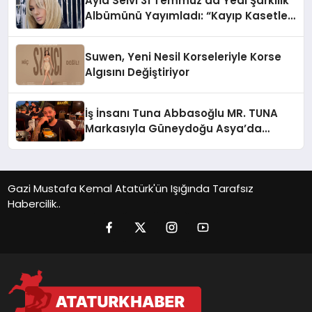
Ayla Selvi 31 Temmuz’da Yedi Şarkılık
Albümünü Yayımladı: “Kayıp Kasetler
1”
Suwen, Yeni Nesil Korseleriyle Korse
Algısını Değiştiriyor
İş İnsanı Tuna Abbasoğlu MR. TUNA
Markasıyla Güneydoğu Asya’da
Büyümeye Devam Ediyor
Gazi Mustafa Kemal Atatürk'ün Işığında Tarafsız
Habercilik..