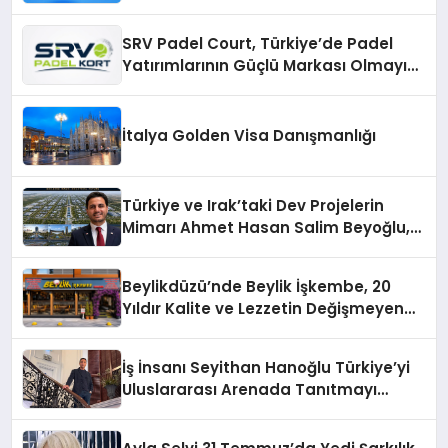
Verimli Hale Getirin
SRV Padel Court, Türkiye’de Padel
Yatırımlarının Güçlü Markası Olmayı
Sürdürüyor
İtalya Golden Visa Danışmanlığı
Türkiye ve Irak’taki Dev Projelerin
Mimarı Ahmet Hasan Salim Beyoğlu,
10 Milyon Metrekarelik “Al Yusuf
Holding Industrial City” Projesini
Beylikdüzü’nde Beylik İşkembe, 20
Hayata Geçirecek
Yıldır Kalite ve Lezzetin Değişmeyen
Adresi
İş İnsanı Seyithan Hanoğlu Türkiye’yi
Uluslararası Arenada Tanıtmayı
Hedefliyor