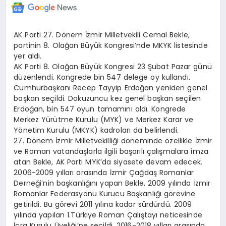
AK Parti 27. Dönem İzmir Milletvekili Cemal Bekle,
partinin 8. Olağan Büyük Kongresi’nde MKYK listesinde
yer aldı.
AK Parti 8. Olağan Büyük Kongresi 23 Şubat Pazar günü
düzenlendi. Kongrede bin 547 delege oy kullandı.
Cumhurbaşkanı Recep Tayyip Erdoğan yeniden genel
başkan seçildi. Dokuzuncu kez genel başkan seçilen
Erdoğan, bin 547 oyun tamamını aldı. Kongrede
Merkez Yürütme Kurulu (MYK) ve Merkez Karar ve
Yönetim Kurulu (MKYK) kadroları da belirlendi.
27. Dönem İzmir Milletvekilliği döneminde özellikle İzmir
ve Roman vatandaşlarla ilgili başarılı çalışmalara imza
atan Bekle, AK Parti MYK’da siyasete devam edecek.
2006-2009 yılları arasında İzmir Çağdaş Romanlar
Derneği’nin başkanlığını yapan Bekle, 2009 yılında İzmir
Romanlar Federasyonu Kurucu Başkanlığı görevine
getirildi. Bu görevi 2011 yılına kadar sürdürdü. 2009
yılında yapılan 1.Türkiye Roman Çalıştayı neticesinde
İcra Kurulu Üyeliği’ne seçildi. 2016-2018 yılları arasında