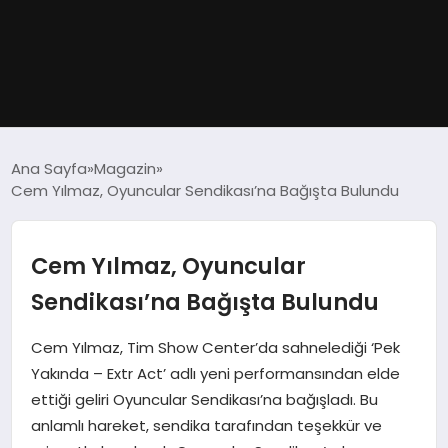
GÜNDEM
Ana Sayfa
Magazin
Cem Yılmaz, Oyuncular Sendikası’na Bağışta Bulundu
DÜNYA
EĞITIM
Cem Yılmaz, Oyuncular
Sendikası’na Bağışta Bulundu
EKONOMI
Cem Yılmaz, Tim Show Center’da sahnelediği ‘Pek
MAGAZIN
Yakında – Extr Act’ adlı yeni performansından elde
ettiği geliri Oyuncular Sendikası’na bağışladı. Bu
SAĞLIK
anlamlı hareket, sendika tarafından teşekkür ve