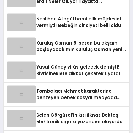
erdi! Neler Oluyor Hayatta
programına yeni isim
Neslihan Atagül hamilelik müjdesini
vermişti! Bebeğin cinsiyeti belli oldu
Kuruluş Osman 6. sezon bu akşam
başlayacak mı? Kuruluş Osman yeni
sezon ne zaman?
Yusuf Güney virüs gelecek demişti!
Sivrisineklere dikkat çekerek uyardı
Tombalacı Mehmet karakterine
benzeyen bebek sosyal medyada
viral oldu
Selen Görgüzel’in kızı İlknaz Bektaş
elektronik sigara yüzünden ölüyordu