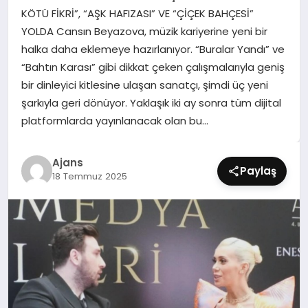
SIYASET
KÖTÜ FİKRİ”, “AŞK HAFIZASI” VE “ÇİÇEK BAHÇESİ”
YOLDA Cansın Beyazova, müzik kariyerine yeni bir
SPOR
halka daha eklemeye hazırlanıyor. “Buralar Yandı” ve
“Bahtın Karası” gibi dikkat çeken çalışmalarıyla geniş
TEKNOLOJI
bir dinleyici kitlesine ulaşan sanatçı, şimdi üç yeni
şarkıyla geri dönüyor. Yaklaşık iki ay sonra tüm dijital
YAŞAM
platformlarda yayınlanacak olan bu…
Ajans
Paylaş
18 Temmuz 2025