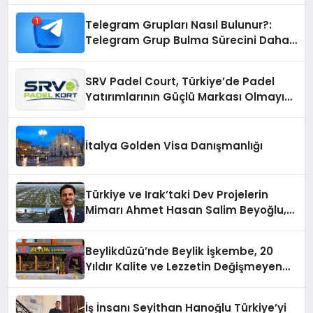
Telegram Grupları Nasıl Bulunur?:
Telegram Grup Bulma Sürecini Daha
Verimli Hale Getirin
SRV Padel Court, Türkiye’de Padel
Yatırımlarının Güçlü Markası Olmayı
Sürdürüyor
İtalya Golden Visa Danışmanlığı
Türkiye ve Irak’taki Dev Projelerin
Mimarı Ahmet Hasan Salim Beyoğlu,
10 Milyon Metrekarelik “Al Yusuf
Holding Industrial City” Projesini
Beylikdüzü’nde Beylik İşkembe, 20
Hayata Geçirecek
Yıldır Kalite ve Lezzetin Değişmeyen
Adresi
İş İnsanı Seyithan Hanoğlu Türkiye’yi