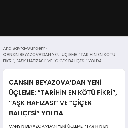
GÜNDEM
Ana Sayfa
Gündem
CANSIN BEYAZOVA’DAN YENİ ÜÇLEME: “TARİHİN EN KÖTÜ
DÜNYA
FİKRİ”, “AŞK HAFIZASI” VE “ÇİÇEK BAHÇESİ” YOLDA
EĞITIM
CANSIN BEYAZOVA’DAN YENİ
EKONOMI
ÜÇLEME: “TARİHİN EN KÖTÜ FİKRİ”,
“AŞK HAFIZASI” VE “ÇİÇEK
MAGAZIN
BAHÇESİ” YOLDA
SAĞLIK
CANSIN BEYAZOVA’DAN YENİ ÜÇLEME: “TARİHİN EN