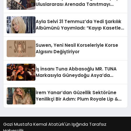
Uluslararası Arenada Tanıtmayı
Hedefliyor
Ayla Selvi 31 Temmuz’da Yedi Şarkılık
Albümünü Yayımladı: “Kayıp Kasetler
1”
Suwen, Yeni Nesil Korseleriyle Korse
Algısını Değiştiriyor
İş İnsanı Tuna Abbasoğlu MR. TUNA
Markasıyla Güneydoğu Asya’da
Büyümeye Devam Ediyor
İrem Yanar’dan Güzellik Sektörüne
Yenilikçi Bir Adım: Plum Royale Lip &
Cheek Stick
Gazi Mustafa Kemal Atatürk'ün Işığında Tarafsız
Habercilik..