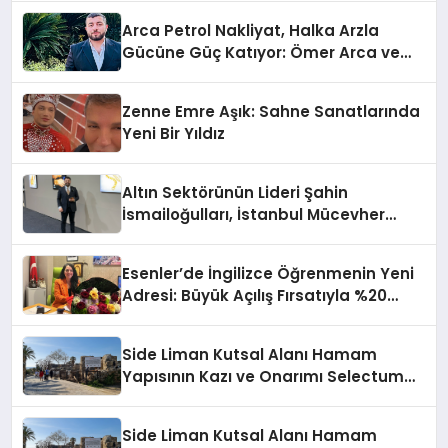
Arca Petrol Nakliyat, Halka Arzla
Gücüne Güç Katıyor: Ömer Arca ve
Mehmet Arca’dan Sektöre Güçlü
Yatırım
Zenne Emre Aşık: Sahne Sanatlarında
Yeni Bir Yıldız
Altın Sektörünün Lideri Şahin
İsmailoğulları, İstanbul Mücevher
Fuarı’nda Parladı ￼
Esenler’de İngilizce Öğrenmenin Yeni
Adresi: Büyük Açılış Fırsatıyla %20
İndirim!
Side Liman Kutsal Alanı Hamam
Yapısının Kazı ve Onarımı Selectum
Hotels&Resorts’un da Katkılarıyla
Tamamlandı
Side Liman Kutsal Alanı Hamam