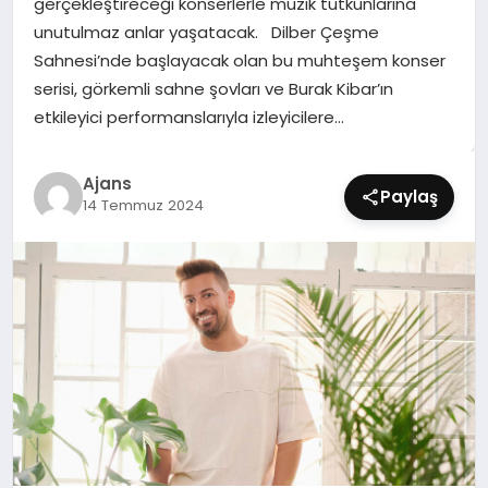
gerçekleştireceği konserlerle müzik tutkunlarına
SIYASET
unutulmaz anlar yaşatacak. Dilber Çeşme
Sahnesi’nde başlayacak olan bu muhteşem konser
SPOR
serisi, görkemli sahne şovları ve Burak Kibar’ın
etkileyici performanslarıyla izleyicilere…
TEKNOLOJI
Ajans
YAŞAM
Paylaş
14 Temmuz 2024