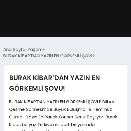
GÜNDEM
Ana Sayfa
Yaşam
BURAK KİBAR’DAN YAZIN EN GÖRKEMLİ ŞOVU!
DÜNYA
EĞITIM
BURAK KİBAR’DAN YAZIN EN
GÖRKEMLİ ŞOVU!
EKONOMI
BURAK KİBAR’DAN YAZIN EN GÖRKEMLİ ŞOVU! Dilber
MAGAZIN
Çeşme Sahnesi’nde Büyük Buluşma: 19 Temmuz
Cuma Yazın En Parlak Konser Serisi Başlıyor! Burak
SAĞLIK
Kibar, bu yaz Türkiye’nin dört bir yanında