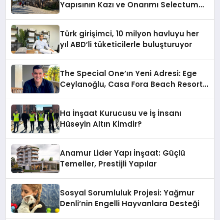
Yapısının Kazı ve Onarımı Selectum
Hotels&Resorts’un da Katkılarıyla
Tamamlandı
Türk girişimci, 10 milyon havluyu her
yıl ABD’li tüketicilerle buluşturuyor
The Special One’ın Yeni Adresi: Ege
Ceylanoğlu, Casa Fora Beach Resort
Hotel’i Zirveye Taşımaya Geliyor!
Ha İnşaat Kurucusu ve İş İnsanı
Hüseyin Altın Kimdir?
Anamur Lider Yapı İnşaat: Güçlü
Temeller, Prestijli Yapılar
Sosyal Sorumluluk Projesi: Yağmur
Denli’nin Engelli Hayvanlara Desteği