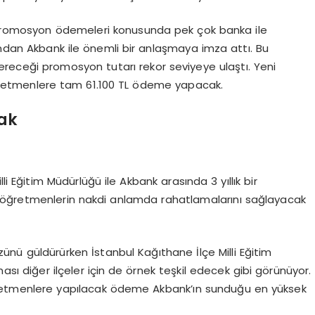
ü promosyon ödemeleri konusunda pek çok banka ile
ndan Akbank ile önemli bir anlaşmaya imza attı. Bu
eceği promosyon tutarı rekor seviyeye ulaştı. Yeni
etmenlere tam 61.100 TL ödeme yapacak.
ak
li Eğitim Müdürlüğü ile Akbank arasında 3 yıllık bir
öğretmenlerin nakdi anlamda rahatlamalarını sağlayacak
ü güldürürken İstanbul Kağıthane İlçe Milli Eğitim
sı diğer ilçeler için de örnek teşkil edecek gibi görünüyor.
etmenlere yapılacak ödeme Akbank’ın sunduğu en yüksek