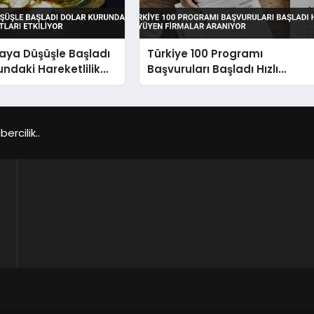
taya Düşüşle Başladı
Türkiye 100 Programı
undaki Hareketlilik
Başvuruları Başladı Hızlı
tkiliyor
Büyüyen Firmalar Aranıyor
rcilik..