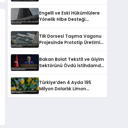
Engelli ve Eski Hükümlülere
Yönelik Hibe Desteği
Başvuruları Açıldı
TIR Dorsesi Taşıma Vagonu
Projesinde Prototip Üretimi
Tamamlandı
Bakan Bolat Tekstil ve Giyim
Sektörünü Övdü İstihdamda
Birinci Sırada
Türkiye’den 4 Ayda 195
Milyon Dolarlık Limon
İhracatı Gerçekleşti