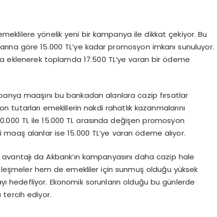
klilere yönelik yeni bir kampanya ile dikkat çekiyor. Bu
ına göre 15.000 TL’ye kadar promosyon imkanı sunuluyor.
ra eklenerek toplamda 17.500 TL’ye varan bir ödeme
panya maaşını bu bankadan alanlara cazip fırsatlar
 tutarları emeklilerin nakdi rahatlık kazanmalarını
 10.000 TL ile 15.000 TL arasında değişen promosyon
 maaş alanlar ise 15.000 TL’ye varan ödeme alıyor.
a avantajı da Akbank’ın kampanyasını daha cazip hale
sözleşmeler hem de emekliler için sunmuş olduğu yüksek
mayı hedefliyor. Ekonomik sorunların olduğu bu günlerde
tercih ediyor.