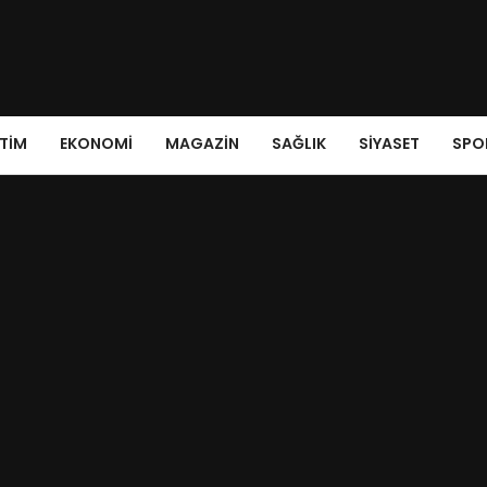
ITIM
EKONOMI
MAGAZIN
SAĞLIK
SIYASET
SPO