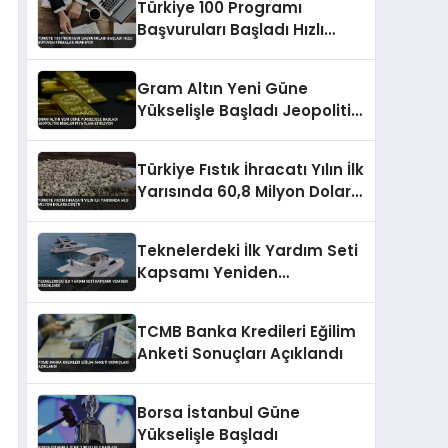
Türkiye 100 Programı
Başvuruları Başladı Hızlı
Büyüyen Firmalar Aranıyor
Gram Altın Yeni Güne
Yükselişle Başladı Jeopolitik
Riskler Fiyatları Etkiliyor
Türkiye Fıstık İhracatı Yılın İlk
Yarısında 60,8 Milyon Dolara
Düştü
Teknelerdeki İlk Yardım Seti
Kapsamı Yeniden
Düzenlendi
TCMB Banka Kredileri Eğilim
Anketi Sonuçları Açıklandı
Borsa İstanbul Güne
Yükselişle Başladı