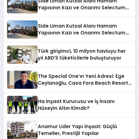
Side Liman Kutsal Alanı Hamam
Yapısının Kazı ve Onarımı Selectum
Hotels&Resorts’un da Katkılarıyla
Tamamlandı
Side Liman Kutsal Alanı Hamam
Yapısının Kazı ve Onarımı Selectum
Hotels&Resorts’un da Katkılarıyla
Tamamlandı
Türk girişimci, 10 milyon havluyu her
yıl ABD’li tüketicilerle buluşturuyor
The Special One’ın Yeni Adresi: Ege
Ceylanoğlu, Casa Fora Beach Resort
Hotel’i Zirveye Taşımaya Geliyor!
Ha İnşaat Kurucusu ve İş İnsanı
Hüseyin Altın Kimdir?
Anamur Lider Yapı İnşaat: Güçlü
Temeller, Prestijli Yapılar