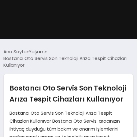
GÜNDEM
Ana Sayfa
Yaşam
Bostancı Oto Servis Son Teknoloji Arıza Tespit Cihazları
DÜNYA
Kullanıyor
EĞITIM
Bostancı Oto Servis Son Teknoloji
EKONOMI
Arıza Tespit Cihazları Kullanıyor
MAGAZIN
Bostancı Oto Servis Son Teknoloji Arıza Tespit
Cihazları Kullanıyor Bostancı Oto Servis, aracınızın
SAĞLIK
ihtiyaç duyduğu tüm bakım ve onarım işlemlerini
profesyonel uzman ve teknolojik arıza tespit