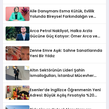
Aile Danışmanı Esma Kütük, Evlilik
Yolunda Bireysel Farkındalığın ve
Sınırların Gücünü Anlatıyor
Arca Petrol Nakliyat, Halka Arzla
Gücüne Güç Katıyor: Ömer Arca ve
Mehmet Arca’dan Sektöre Güçlü
Yatırım
Zenne Emre Aşık: Sahne Sanatlarında
Yeni Bir Yıldız
Altın Sektörünün Lideri Şahin
İsmailoğulları, İstanbul Mücevher
Fuarı’nda Parladı ￼
Esenler’de İngilizce Öğrenmenin Yeni
Adresi: Büyük Açılış Fırsatıyla %20
İndirim!