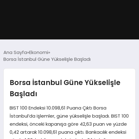
GÜNDEM
Ana Sayfa
Ekonomi
Borsa İstanbul Güne Yükselişle Başladı
DÜNYA
EĞITIM
Borsa İstanbul Güne Yükselişle
Başladı
EKONOMI
BIST 100 Endeksi 10.098,61 Puana Çıktı Borsa
MAGAZIN
İstanbul’da işlemler, güne yükselişle başladı. BIST 100
endeksi, önceki kapanışa göre 42,63 puan ve yüzde
SAĞLIK
0,42 artarak 10.098,61 puana çıktı. Bankacılık endeksi