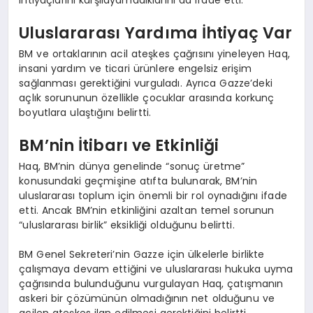
Uluslararası Yardıma İhtiyaç Var
BM ve ortaklarının acil ateşkes çağrısını yineleyen Haq,
insani yardım ve ticari ürünlere engelsiz erişim
sağlanması gerektiğini vurguladı. Ayrıca Gazze’deki
açlık sorununun özellikle çocuklar arasında korkunç
boyutlara ulaştığını belirtti.
BM’nin İtibarı ve Etkinliği
Haq, BM’nin dünya genelinde “sonuç üretme”
konusundaki geçmişine atıfta bulunarak, BM’nin
uluslararası toplum için önemli bir rol oynadığını ifade
etti. Ancak BM’nin etkinliğini azaltan temel sorunun
“uluslararası birlik” eksikliği olduğunu belirtti.
BM Genel Sekreteri’nin Gazze için ülkelerle birlikte
çalışmaya devam ettiğini ve uluslararası hukuka uyma
çağrısında bulunduğunu vurgulayan Haq, çatışmanın
askeri bir çözümünün olmadığının net olduğunu ve
acilen ateşkes ilan edilmesi gerektiğini belirtti.