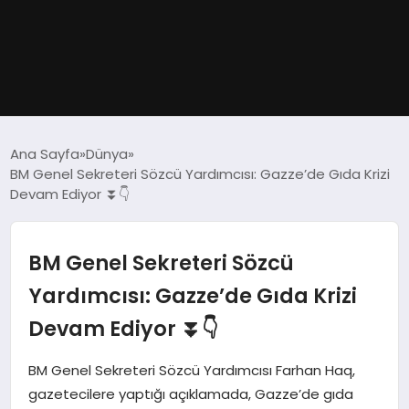
GÜNDEM
Ana Sayfa
Dünya
BM Genel Sekreteri Sözcü Yardımcısı: Gazze’de Gıda Krizi
DÜNYA
Devam Ediyor ⏬👇
EĞITIM
BM Genel Sekreteri Sözcü
EKONOMI
Yardımcısı: Gazze’de Gıda Krizi
Devam Ediyor ⏬👇
MAGAZIN
BM Genel Sekreteri Sözcü Yardımcısı Farhan Haq,
SAĞLIK
gazetecilere yaptığı açıklamada, Gazze’de gıda