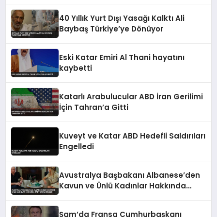
40 Yıllık Yurt Dışı Yasağı Kalktı Ali
Baybaş Türkiye’ye Dönüyor
Eski Katar Emiri Al Thani hayatını
kaybetti
Katarlı Arabulucular ABD İran Gerilimi
İçin Tahran’a Gitti
Kuveyt ve Katar ABD Hedefli Saldırıları
Engelledi
Avustralya Başbakanı Albanese’den
Kavun ve Ünlü Kadınlar Hakkında
Tartışmalı Sözler
Şam’da Fransa Cumhurbaşkanı