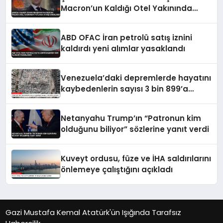
Macron’un Kaldığı Otel Yakınında
Patlama 18 Kişi Yaralandı
ABD OFAC İran petrolü satış iznini
kaldırdı yeni alımlar yasaklandı
Venezuela’daki depremlerde hayatını
kaybedenlerin sayısı 3 bin 899’a
yükseldi
Netanyahu Trump’ın “Patronun kim
olduğunu biliyor” sözlerine yanıt verdi
Kuveyt ordusu, füze ve İHA saldırılarını
önlemeye çalıştığını açıkladı
Gazi Mustafa Kemal Atatürk'ün Işığında Tarafsız