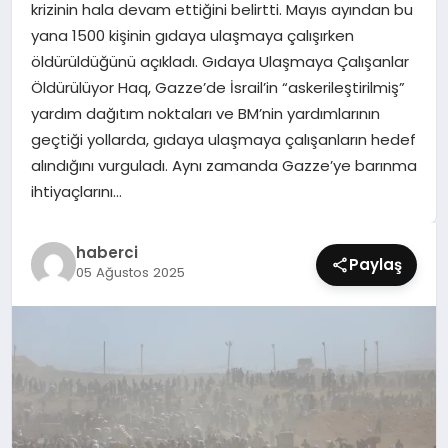
krizinin hala devam ettiğini belirtti. Mayıs ayından bu
SIYASET
yana 1500 kişinin gıdaya ulaşmaya çalışırken
öldürüldüğünü açıkladı. Gıdaya Ulaşmaya Çalışanlar
SPOR
Öldürülüyor Haq, Gazze’de İsrail’in “askerileştirilmiş”
yardım dağıtım noktaları ve BM’nin yardımlarının
TEKNOLOJI
geçtiği yollarda, gıdaya ulaşmaya çalışanların hedef
alındığını vurguladı. Aynı zamanda Gazze’ye barınma
YAŞAM
ihtiyaçlarını…
haberci
Paylaş
05 Ağustos 2025