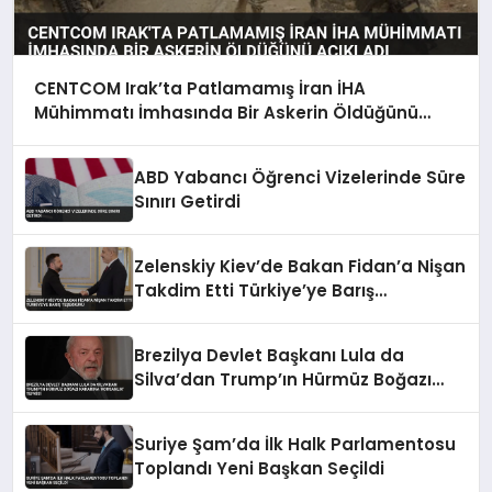
CENTCOM Irak’ta Patlamamış İran İHA
Mühimmatı İmhasında Bir Askerin Öldüğünü
Açıkladı
ABD Yabancı Öğrenci Vizelerinde Süre
Sınırı Getirdi
Zelenskiy Kiev’de Bakan Fidan’a Nişan
Takdim Etti Türkiye’ye Barış
Teşekkürü
Brezilya Devlet Başkanı Lula da
Silva’dan Trump’ın Hürmüz Boğazı
Kararına ‘Korsanlık’ Tepkisi
Suriye Şam’da İlk Halk Parlamentosu
Toplandı Yeni Başkan Seçildi