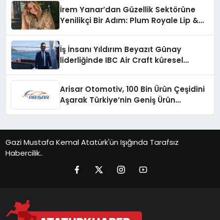
İrem Yanar’dan Güzellik Sektörüne
Yenilikçi Bir Adım: Plum Royale Lip &
Cheek Stick
İş İnsanı Yıldırım Beyazıt Günay
liderliğinde IBC Air Craft küresel
ticarette büyümeye devam ediyor
Arisar Otomotiv, 100 Bin Ürün Çeşidini
Aşarak Türkiye’nin Geniş Ürün
Yelpazesine Sahip Oto Yedek Parça
Platformlarından Biri Oldu
Gazi Mustafa Kemal Atatürk'ün Işığında Tarafsız
Habercilik..