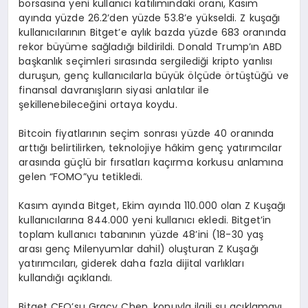
borsasına yeni kullanıcı katılımındaki oranı, Kasım
ayında yüzde 26.2’den yüzde 53.8’e yükseldi. Z kuşağı
kullanıcılarının Bitget’e aylık bazda yüzde 683 oranında
rekor büyüme sağladığı bildirildi. Donald Trump’ın ABD
başkanlık seçimleri sırasında sergilediği kripto yanlısı
duruşun, genç kullanıcılarla büyük ölçüde örtüştüğü ve
finansal davranışların siyasi anlatılar ile
şekillenebileceğini ortaya koydu.
Bitcoin fiyatlarının seçim sonrası yüzde 40 oranında
arttığı belirtilirken, teknolojiye hâkim genç yatırımcılar
arasında güçlü bir fırsatları kaçırma korkusu anlamına
gelen “FOMO”yu tetikledi.
Kasım ayında Bitget, Ekim ayında 110.000 olan Z Kuşağı
kullanıcılarına 844.000 yeni kullanıcı ekledi. Bitget’in
toplam kullanıcı tabanının yüzde 48’ini (18-30 yaş
arası genç Milenyumlar dahil) oluşturan Z Kuşağı
yatırımcıları, giderek daha fazla dijital varlıkları
kullandığı açıklandı.
Bitget CEO’su Gracy Chen, konuyla ilgili şu açıklamayı