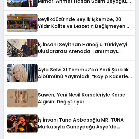
Mimarı Ahmet Hasan Salim Beyoğlu,
10 Milyon Metrekarelik “Al Yusuf
Holding Industrial City” Projesini
Beylikdüzü’nde Beylik İşkembe, 20
Hayata Geçirecek
Yıldır Kalite ve Lezzetin Değişmeyen
Adresi
İş İnsanı Seyithan Hanoğlu Türkiye’yi
Uluslararası Arenada Tanıtmayı
Hedefliyor
Ayla Selvi 31 Temmuz’da Yedi Şarkılık
Albümünü Yayımladı: “Kayıp Kasetler
1”
Suwen, Yeni Nesil Korseleriyle Korse
Algısını Değiştiriyor
İş İnsanı Tuna Abbasoğlu MR. TUNA
Markasıyla Güneydoğu Asya’da
Büyümeye Devam Ediyor