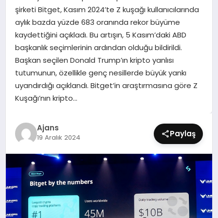
SIYASET
şirketi Bitget, Kasım 2024’te Z kuşağı kullanıcılarında
aylık bazda yüzde 683 oranında rekor büyüme
SPOR
kaydettiğini açıkladı. Bu artışın, 5 Kasım’daki ABD
başkanlık seçimlerinin ardından olduğu bildirildi.
TEKNOLOJI
Başkan seçilen Donald Trump’ın kripto yanlısı
tutumunun, özellikle genç nesillerde büyük yankı
YAŞAM
uyandırdığı açıklandı. Bitget’in araştırmasına göre Z
Kuşağı’nın kripto…
Ajans
Paylaş
19 Aralık 2024