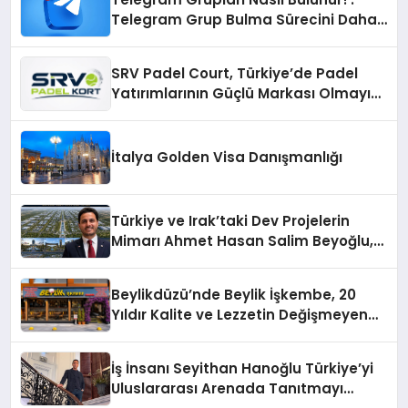
Telegram Grup Bulma Sürecini Daha
Verimli Hale Getirin
SRV Padel Court, Türkiye’de Padel
Yatırımlarının Güçlü Markası Olmayı
Sürdürüyor
İtalya Golden Visa Danışmanlığı
Türkiye ve Irak’taki Dev Projelerin
Mimarı Ahmet Hasan Salim Beyoğlu,
10 Milyon Metrekarelik “Al Yusuf
Holding Industrial City” Projesini
Beylikdüzü’nde Beylik İşkembe, 20
Hayata Geçirecek
Yıldır Kalite ve Lezzetin Değişmeyen
Adresi
İş İnsanı Seyithan Hanoğlu Türkiye’yi
Uluslararası Arenada Tanıtmayı