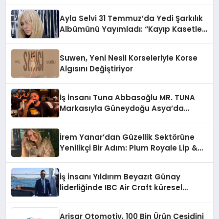
Hedefliyor
Ayla Selvi 31 Temmuz’da Yedi Şarkılık
Albümünü Yayımladı: “Kayıp Kasetler
1”
Suwen, Yeni Nesil Korseleriyle Korse
Algısını Değiştiriyor
İş İnsanı Tuna Abbasoğlu MR. TUNA
Markasıyla Güneydoğu Asya’da
Büyümeye Devam Ediyor
İrem Yanar’dan Güzellik Sektörüne
Yenilikçi Bir Adım: Plum Royale Lip &
Cheek Stick
İş İnsanı Yıldırım Beyazıt Günay
liderliğinde IBC Air Craft küresel
ticarette büyümeye devam ediyor
Arisar Otomotiv, 100 Bin Ürün Çeşidini