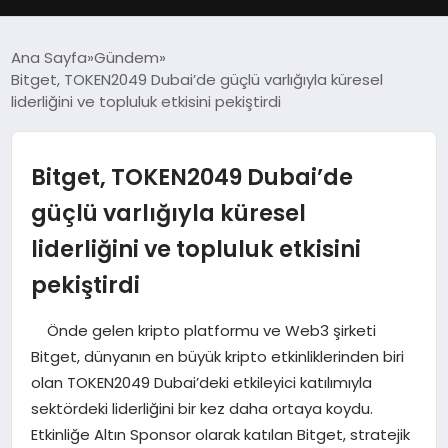
GÜNDEM
Ana Sayfa
Gündem
Bitget, TOKEN2049 Dubai’de güçlü varlığıyla küresel
DÜNYA
liderliğini ve topluluk etkisini pekiştirdi
EĞITIM
Bitget, TOKEN2049 Dubai’de
EKONOMI
güçlü varlığıyla küresel
liderliğini ve topluluk etkisini
MAGAZIN
pekiştirdi
SAĞLIK
Önde gelen kripto platformu ve Web3 şirketi
SIYASET
Bitget, dünyanın en büyük kripto etkinliklerinden biri
olan TOKEN2049 Dubai’deki etkileyici katılımıyla
SPOR
sektördeki liderliğini bir kez daha ortaya koydu.
Etkinliğe Altın Sponsor olarak katılan Bitget, stratejik