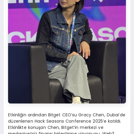
Etkinliğin ardından Bitget CEO’su Gracy Chen, Dubai’de
düzenlenen Hack Seasons Conference 2025’e katıldı.
Etkinlikte konuşan Chen, Bitget’in merkezi ve
merkeziyetsiz finansı birleştirme vizyonunu, Web3