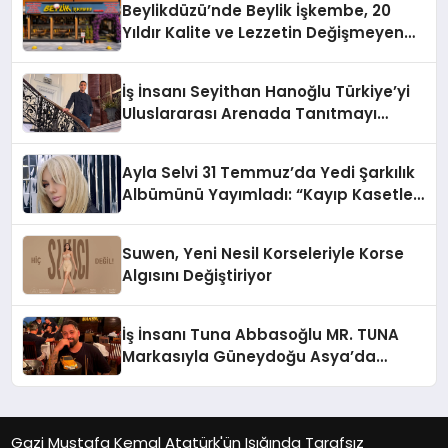
Beylikdüzü’nde Beylik İşkembe, 20
Hayata Geçirecek
Yıldır Kalite ve Lezzetin Değişmeyen
Adresi
İş İnsanı Seyithan Hanoğlu Türkiye’yi
Uluslararası Arenada Tanıtmayı
Hedefliyor
Ayla Selvi 31 Temmuz’da Yedi Şarkılık
Albümünü Yayımladı: “Kayıp Kasetler
1”
Suwen, Yeni Nesil Korseleriyle Korse
Algısını Değiştiriyor
İş İnsanı Tuna Abbasoğlu MR. TUNA
Markasıyla Güneydoğu Asya’da
Büyümeye Devam Ediyor
Gazi Mustafa Kemal Atatürk'ün Işığında Tarafsız