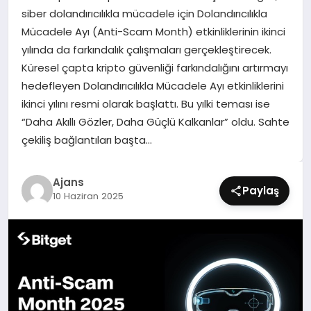
SIYASET
siber dolandırıcılıkla mücadele için Dolandırıcılıkla
Mücadele Ayı (Anti-Scam Month) etkinliklerinin ikinci
SPOR
yılında da farkındalık çalışmaları gerçekleştirecek.
Küresel çapta kripto güvenliği farkındalığını artırmayı
TEKNOLOJI
hedefleyen Dolandırıcılıkla Mücadele Ayı etkinliklerini
ikinci yılını resmi olarak başlattı. Bu yılki teması ise
YAŞAM
“Daha Akıllı Gözler, Daha Güçlü Kalkanlar” oldu. Sahte
çekiliş bağlantıları başta…
Ajans
Paylaş
10 Haziran 2025