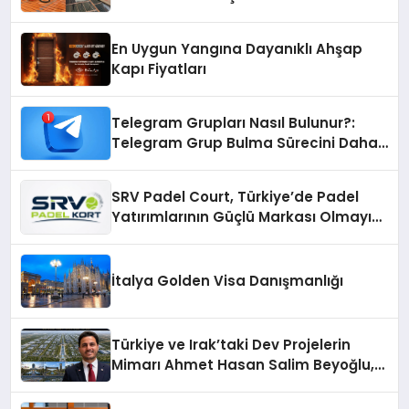
Çözümler
En Uygun Yangına Dayanıklı Ahşap
Kapı Fiyatları
Telegram Grupları Nasıl Bulunur?:
Telegram Grup Bulma Sürecini Daha
Verimli Hale Getirin
SRV Padel Court, Türkiye’de Padel
Yatırımlarının Güçlü Markası Olmayı
Sürdürüyor
İtalya Golden Visa Danışmanlığı
Türkiye ve Irak’taki Dev Projelerin
Mimarı Ahmet Hasan Salim Beyoğlu,
10 Milyon Metrekarelik “Al Yusuf
Holding Industrial City” Projesini