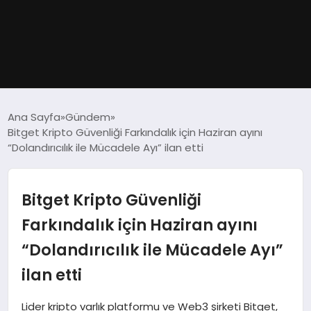
GÜNDEM
Ana Sayfa
Gündem
Bitget Kripto Güvenliği Farkındalık için Haziran ayını
DÜNYA
“Dolandırıcılık ile Mücadele Ayı” ilan etti
EĞITIM
Bitget Kripto Güvenliği
EKONOMI
Farkındalık için Haziran ayını
“Dolandırıcılık ile Mücadele Ayı”
MAGAZIN
ilan etti
SAĞLIK
Lider kripto varlık platformu ve Web3 şirketi Bitget,