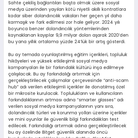
Sahte çekiliş bağlantıları başta olmak üzere sosyal
medya üzerinden yayılan kötü niyetli akıllı kontratlara
kadar siber dolandırıcılık vakaları her geçen yıl daha
karmaşık ve fark edilmesi zor hale geliyor. 2024 yılı
boyunca benzer dolandırıcılık yöntemlerinden
kaynaklanan kayıplar 9,9 milyar doları aşarak 2020’den
bu yana yıllık ortalama yüzde 24’lük bir artış gösterdi.
Bu ay temada oyunlaştırılmış eğitim içerikleri, topluluk
hikâyeleri ve yüksek etkileşimli sosyal medya
kampanyaları ile bir farkındalık kültürü inşa edilmeye
çalışılacak. Bu ay farkındalığı artırmak için
gerçekleştirilecek çalışmalar çerçevesinde “anti-scam
hub” adı verilen etkileşimli içerikler ile donatılmış özel
bir mikrosite kurulacak. Toplulukların ve kullanıcıların
farkındalıklarının artması adına “smarter glasses” adı
verilen sosyal medya kampanyalarının yanı sıra,
dolandırıcılık türleri ve korunma yolları üzerine içerikler
ve mini oyunlar ile güvenlik bilgi farkındalıkları test
edilecek. Farkındalığı artırmak adına gerçekleştirilecek
bu ay özelinde Bitget güvenlik alanında öncü