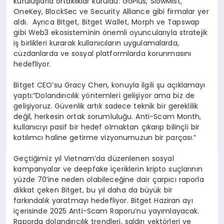
kuruluşlarla ortaklıklar kuruldu: GoPlus, SlowMist,
OneKey, BlockSec ve Security Alliance gibi firmalar yer
aldı. Ayrıca Bitget, Bitget Wallet, Morph ve Tapswap
gibi Web3 ekosisteminin önemli oyuncularıyla stratejik
iş birlikleri kurarak kullanıcıların uygulamalarda,
cüzdanlarda ve sosyal platformlarda korunmasını
hedefliyor.
Bitget CEO’su Gracy Chen, konuyla ilgili şu açıklamayı
yaptı:“Dolandırıcılık yöntemleri gelişiyor ama biz de
gelişiyoruz. Güvenlik artık sadece teknik bir gereklilik
değil, herkesin ortak sorumluluğu. Anti-Scam Month,
kullanıcıyı pasif bir hedef olmaktan çıkarıp bilinçli bir
katılımcı haline getirme vizyonumuzun bir parçası.”
Geçtiğimiz yıl Vietnam’da düzenlenen sosyal
kampanyalar ve deepfake içeriklerin kripto suçlarının
yüzde 70’ine neden olabileceğine dair çarpıcı raporla
dikkat çeken Bitget, bu yıl daha da büyük bir
farkındalık yaratmayı hedefliyor. Bitget Haziran ayı
içerisinde 2025 Anti-Scam Raporu’nu yayımlayacak.
Raporda dolandırıcılık trendleri, saldırı vektörleri ve