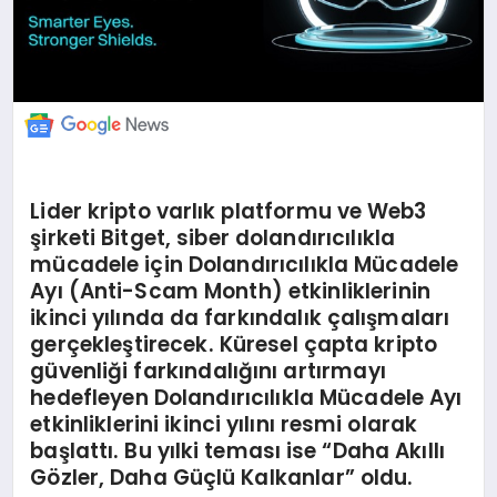
Lider kripto varlık platformu ve Web3
şirketi Bitget, siber dolandırıcılıkla
mücadele için
Dolandırıcılıkla Mücadele
Ayı
(
Anti-Scam Month) etkinliklerinin
ikinci yılında da farkı
ndal
ık çalışmaları
gerçekleştirecek. K
üresel çapta kripto
güvenliği farkı
ndal
ığını artırmayı
hedefleyen Dolandırıcılıkla Mücadele Ayı
etkinliklerini ikinci yılını resmi olarak
başlattı. Bu yılki teması
ise
“
Daha Akıllı
G
ö
zler, Daha Güçlü Kalkanlar” oldu.