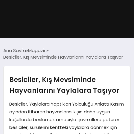
GÜNDEM
Ana Sayfa
Magazin
Besiciler, Kış Mevsiminde Hayvanlarını Yaylalara Taşıyor
DÜNYA
EĞITIM
Besiciler, Kış Mevsiminde
Hayvanlarını Yaylalara Taşıyor
EKONOMI
Besiciler, Yaylalara Yaptıkları Yolculuğu Anlattı Kasım
MAGAZIN
ayından itibaren hayvanlarını kışın daha uygun
koşullarda beslemek amacıyla çevre illere götüren
SAĞLIK
besiciler, sürülerini kentteki yaylalara dönmek için