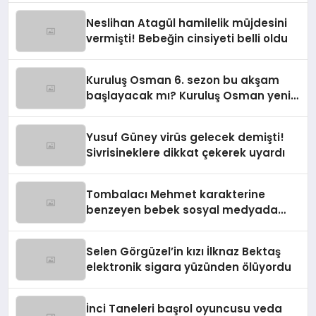
Neslihan Atagül hamilelik müjdesini
vermişti! Bebeğin cinsiyeti belli oldu
Kuruluş Osman 6. sezon bu akşam
başlayacak mı? Kuruluş Osman yeni
sezon ne zaman?
Yusuf Güney virüs gelecek demişti!
Sivrisineklere dikkat çekerek uyardı
Tombalacı Mehmet karakterine
benzeyen bebek sosyal medyada
viral oldu
Selen Görgüzel’in kızı İlknaz Bektaş
elektronik sigara yüzünden ölüyordu
İnci Taneleri başrol oyuncusu veda