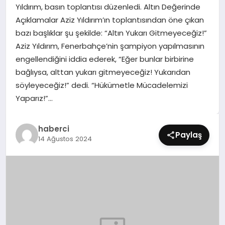
Yıldırım, basın toplantısı düzenledi. Altın Değerinde
SIYASET
Açıklamalar Aziz Yıldırım’ın toplantısından öne çıkan
bazı başlıklar şu şekilde: “Altın Yukarı Gitmeyeceğiz!”
SPOR
Aziz Yıldırım, Fenerbahçe’nin şampiyon yapılmasının
engellendiğini iddia ederek, “Eğer bunlar birbirine
TEKNOLOJI
bağlıysa, alttan yukarı gitmeyeceğiz! Yukarıdan
söyleyeceğiz!” dedi. “Hükümetle Mücadelemizi
YAŞAM
Yaparız!”…
haberci
Paylaş
14 Ağustos 2024