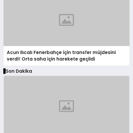
Acun Ilıcalı Fenerbahçe için transfer müjdesini
verdi! Orta saha için harekete geçildi
Son Dakika