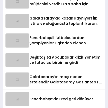
müjdesini verdi! Orta saha için
harekete geçildi
Galatasaray’da kazan kaynıyor! İlk
istifa ve olağanüstü toplantı kararı
manşetlerde
Fenerbahçeli futbolculardan
Şampiyonlar Ligi’nden elenen
Galatasaray’a gönderme
Beşiktaş’ta Aboubakar krizi! Yönetim
ve futbolcu birbirine girdi
Galatasaray’ın maçı neden
ertelendi? Galatasaray Gaziantep FK
maçı ne zaman?
Fenerbahçe’de Fred geri dönüyor