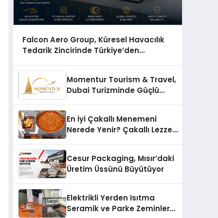
Falcon Aero Group, Küresel Havacılık
Tedarik Zincirinde Türkiye’den
Dünyaya Açılıyor
Momentur Tourism & Travel,
Dubai Turizminde Güçlü
Operasyon Ağıyla Fark
Yaratıyor
En İyi Çakallı Menemeni
Nerede Yenir? Çakallı Lezzet
Rehberi
Cesur Packaging, Mısır’daki
Üretim Üssünü Büyütüyor
Elektrikli Yerden Isıtma
Seramik ve Parke Zeminler