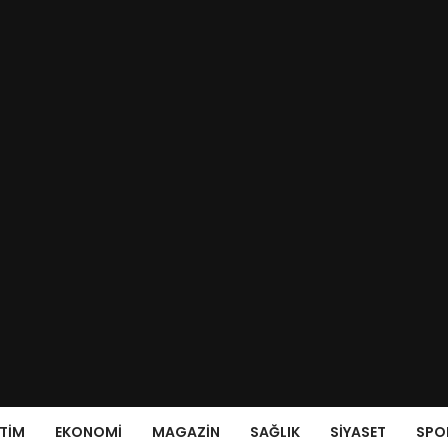
ITIM
EKONOMI
MAGAZIN
SAĞLIK
SIYASET
SPO