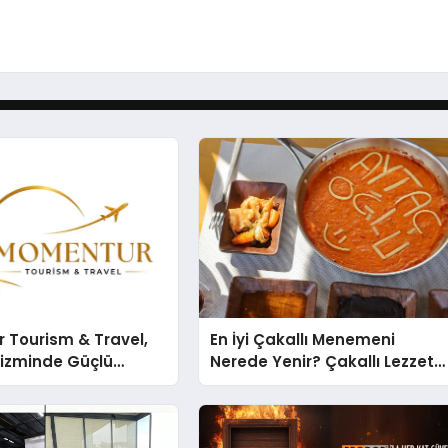
 Tourism & Travel,
En İyi Çakallı Menemeni
rizminde Güçlü
Nerede Yenir? Çakallı Lezzet
n Ağıyla Fark
Rehberi