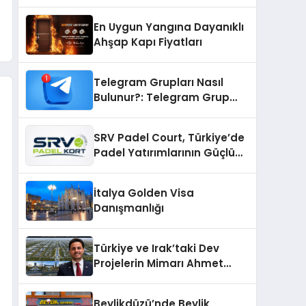
İçin En Verimli Çözümler
En Uygun Yangına Dayanıklı
Ahşap Kapı Fiyatları
Telegram Grupları Nasıl
Bulunur?: Telegram Grup
Bulma Sürecini Daha Verimli
Hale Getirin
SRV Padel Court, Türkiye’de
Padel Yatırımlarının Güçlü
Markası Olmayı Sürdürüyor
İtalya Golden Visa
Danışmanlığı
Türkiye ve Irak’taki Dev
Projelerin Mimarı Ahmet
Hasan Salim Beyoğlu, 10
Milyon Metrekarelik “Al Yusuf
Beylikdüzü’nde Beylik