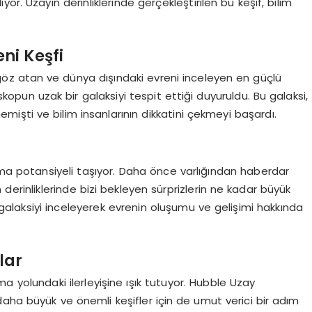
r. Uzayın derinliklerinde gerçekleştirilen bu keşif, bilim
ni Keşfi
e göz atan ve dünya dışındaki evreni inceleyen en güçlü
eskopun uzak bir galaksiyi tespit ettiği duyuruldu. Bu galaksi,
işti ve bilim insanlarının dikkatini çekmeyi başardı.
tma potansiyeli taşıyor. Daha önce varlığından haberdar
derinliklerinde bizi bekleyen sürprizlerin ne kadar büyük
i galaksiyi inceleyerek evrenin oluşumu ve gelişimi hakkında
lar
ma yolundaki ilerleyişine ışık tutuyor. Hubble Uzay
aha büyük ve önemli keşifler için de umut verici bir adım