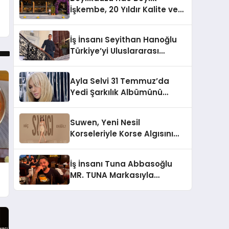
Holding Industrial City”
İşkembe, 20 Yıldır Kalite ve
Projesini Hayata Geçirecek
Lezzetin Değişmeyen Adresi
İş İnsanı Seyithan Hanoğlu
Türkiye’yi Uluslararası
Arenada Tanıtmayı
Hedefliyor
Ayla Selvi 31 Temmuz’da
Yedi Şarkılık Albümünü
Yayımladı: “Kayıp Kasetler 1”
Suwen, Yeni Nesil
Korseleriyle Korse Algısını
Değiştiriyor
İş İnsanı Tuna Abbasoğlu
MR. TUNA Markasıyla
Güneydoğu Asya’da
Büyümeye Devam Ediyor