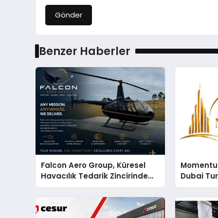
Gönder
Benzer Haberler
Falcon Aero Group, Küresel
Momentur
Havacılık Tedarik Zincirinde
Dubai Tu
Türkiye’den Dünyaya Açılıyor
Operasyo
Yaratıyor