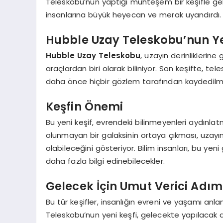
Teleskobu’nun yaptığı muhteşem bir keşifle geliyo
insanlarına büyük heyecan ve merak uyandırdı.
Hubble Uzay Teleskobu’nun Ye
Hubble Uzay Teleskobu
, uzayın derinliklerin
araçlardan biri olarak biliniyor. Son keşifte, tel
daha önce hiçbir gözlem tarafından kaydedilmem
Keşfin Önemi
Bu yeni keşif, evrendeki bilinmeyenleri aydınla
olunmayan bir galaksinin ortaya çıkması, uzayın 
olabileceğini gösteriyor. Bilim insanları, bu yen
daha fazla bilgi edinebilecekler.
Gelecek İçin Umut Verici Adım
Bu tür keşifler, insanlığın evreni ve yaşamı anla
Teleskobu’nun yeni keşfi, gelecekte yapılacak d