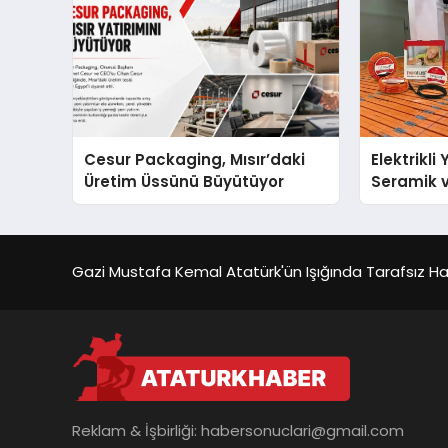
Cesur Packaging, Mısır’daki
Elektrikli
Üretim Üssünü Büyütüyor
Seramik v
En Veriml
Gazi Mustafa Kemal Atatürk'ün Işığında Tarafsız Habe
Reklam & İşbirliği:
habersonuclari@gmail.com