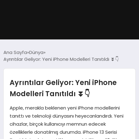
GÜNDEM
Ana Sayfa
Dünya
Ayrıntılar Geliyor: Yeni iPhone Modelleri Tanıtıldı ⏬👇
DÜNYA
EĞITIM
Ayrıntılar Geliyor: Yeni iPhone
Modelleri Tanıtıldı ⏬👇
EKONOMI
Apple, merakla beklenen yeni iPhone modellerini
MAGAZIN
tanıttı ve teknoloji dünyasını heyecanlandırdı. Yeni
cihazlar, birçok kullanıcıyı memnun edecek
SAĞLIK
özelliklerle donatılmış durumda. iPhone 13 Serisi