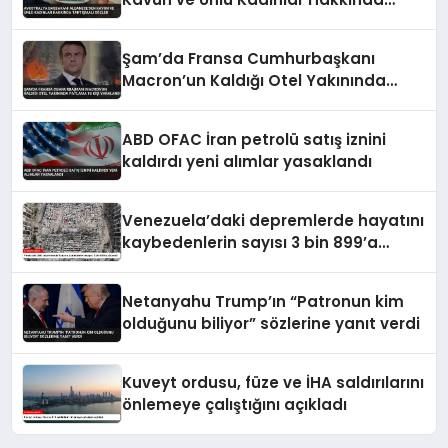
Tartışmalı Sözler
Şam’da Fransa Cumhurbaşkanı
Macron’un Kaldığı Otel Yakınında
Patlama 18 Kişi Yaralandı
ABD OFAC İran petrolü satış iznini
kaldırdı yeni alımlar yasaklandı
Venezuela’daki depremlerde hayatını
kaybedenlerin sayısı 3 bin 899’a
yükseldi
Netanyahu Trump’ın “Patronun kim
olduğunu biliyor” sözlerine yanıt verdi
Kuveyt ordusu, füze ve İHA saldırılarını
önlemeye çalıştığını açıkladı