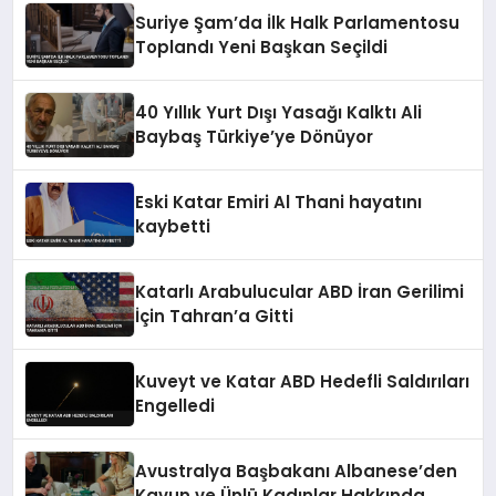
Suriye Şam’da İlk Halk Parlamentosu
Toplandı Yeni Başkan Seçildi
40 Yıllık Yurt Dışı Yasağı Kalktı Ali
Baybaş Türkiye’ye Dönüyor
Eski Katar Emiri Al Thani hayatını
kaybetti
Katarlı Arabulucular ABD İran Gerilimi
İçin Tahran’a Gitti
Kuveyt ve Katar ABD Hedefli Saldırıları
Engelledi
Avustralya Başbakanı Albanese’den
Kavun ve Ünlü Kadınlar Hakkında