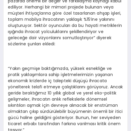
pazarda önemli bir değer ve farklılaşma kaynağı kabul
ediliyor. Herhangi bir mimari projede bulunan veya
müşteri ihtiyaçlarına göre özel tasarlanan ahşap işleri,
toplam mobilya ihracatının yaklaşık %15’ine yakınını
oluşturuyor. Sektör oyuncuları da bu hayati metriklerin
ışığında ihracat yolculuklarını şekillendiriyor ve
geleceğe dair vizyonlarını somutlaştırıyor” diyerek
sözlerine şunları ekledi:
“Yakın geçmişe baktığımızda, yüksek esnekliğe ve
pratik yaklaşımlara sahip işletmelerimizin yaşanan
ekonomik krizlerde iç talepteki düşüşü ihracata
yönelterek telafi etmeye çalıştıklarını görüyoruz. Ancak
geride bıraktığımız 10 yıllık global ve yerel eko-politik
gelişmeler, ihracatın anlık reflekslerle dönemsel
sıkıntıları aşmak için devreye alınacak bir enstrüman
olmaktan çıkıp sürdürülebilir büyümenin önemli bir itici
gücü haline geldiğini gösteriyor. Bunun, her seviyeden
ticaret erbabı tarafından farkına varılması kritik önem
taşıyor.”