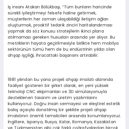
İş insanı Atakan Bölükbaşı, “Tüm bunların haricinde
sürekli iyileştirmeyi felsefe haline getirmek,
müşterilerin her zaman ulaşabildiği iletişim ağları
oluşturmak, proaktif tedarik zinciri haritalandırması
yapmak da söz konusu stratejilerin ikinci plana
atılmaması gereken hususları arasında yer alıyor. Bu
metriklerin hayata geçirilmesiyle birlikte hem mobilya
sektörünün tümü hem de bu endüstrinin yıldızı olan
ahşap işçiliği, ihracattaki başarısını artırabilir.
1981 yılından bu yana projeli ahşap imalatı alanında
faaliyet gösteren bir şirket olarak, en yeni yüksek
teknoloji CNC ekipmanları ve 3D simülasyonuyla
desteklenen tasarım ve üretim yazılımlarını
kullanıyoruz. Doğru insan sermayesi ve eleştirel estetik
bakış açısıyla donatılmış bir şekilde projeli ahşap
imalatının önemli temsilcileri arasında konumlanıyoruz.
İngiltere, İspanya, Rusya, Katar, Romanya, Kazakistan
ve Türkmenistan gibi çok farklı coğrafyalardan birçok