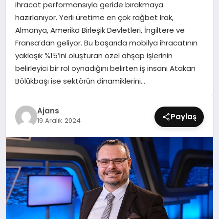
ihracat performansıyla geride bırakmaya
SIYASET
hazırlanıyor. Yerli üretime en çok rağbet Irak,
Almanya, Amerika Birleşik Devletleri, İngiltere ve
SPOR
Fransa’dan geliyor. Bu başarıda mobilya ihracatının
yaklaşık %15’ini oluşturan özel ahşap işlerinin
TEKNOLOJI
belirleyici bir rol oynadığını belirten iş insanı Atakan
Bölükbaşı ise sektörün dinamiklerini…
YAŞAM
Ajans
Paylaş
19 Aralık 2024