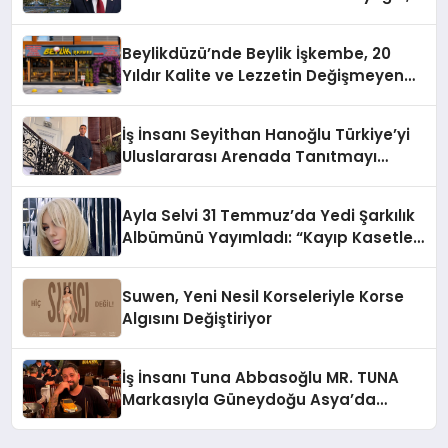
10 Milyon Metrekarelik “Al Yusuf
Holding Industrial City” Projesini
Beylikdüzü’nde Beylik İşkembe, 20
Hayata Geçirecek
Yıldır Kalite ve Lezzetin Değişmeyen
Adresi
İş İnsanı Seyithan Hanoğlu Türkiye’yi
Uluslararası Arenada Tanıtmayı
Hedefliyor
Ayla Selvi 31 Temmuz’da Yedi Şarkılık
Albümünü Yayımladı: “Kayıp Kasetler
1”
Suwen, Yeni Nesil Korseleriyle Korse
Algısını Değiştiriyor
İş İnsanı Tuna Abbasoğlu MR. TUNA
Markasıyla Güneydoğu Asya’da
Büyümeye Devam Ediyor