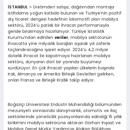
İSTANBUL –
Üretimden satışa, dağıtımdan montaja
istihdama yoğun katkıda bulunan ve Türkiye’nin pozitif
dış ticaret dengesi hedefinin lokomotifi olan mobilya
sektörü, 2024’ü parlak bir ihracat performansıyla
geride bırakmaya hazırlanıyor. Türkiye İstatistik
Kurumu’ndan edinilen
veriler
, mobilya sektörünün
ihracatta yine milyarlık barajları aşarak yılı zaferle
taçlandıracağına işaret ediyor. 2024’ü 4,2 milyar
dolarlık ihracat ile kapatmaya hazırlanan mobilya
sektörü, dünyanın dört bir yanında büyümeyi
sürdürüyor. En çok ihracat yapılan ülkelerin başında
Irak, Almanya ve Amerika Birleşik Devletleri gelirken,
onları Fransa ve Birleşik Krallık takip ediyor.
Boğaziçi Üniversitesi Endüstri Mühendisliği bölümünden
mezuniyeti sonrasında danışmanlık, otomotiv ve ilaç
sektörlerinde yöneticilik pozisyonlarında edindiği 15 yıllık
birikimini mobilya sektörüne aktaran Görhan İnşaat ve
Mobilya Genel Müdür Yardımcısı Atakan Bölükbaşı,