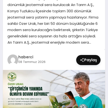
SIYASET
dönümlük jeotermal sera kurulacak Arı Tarım A.Ş.,
Konya Tuzlukcu ilçesinde toplam 300 dönümlük
SPOR
jeotermal sera yatırımı yapmaya hazırlanıyor. Firma
sahibi Özer Urak, her biri 50 dönüm büyüklüğünde 6
TEKNOLOJI
modern sera kurulacağını belirterek, şirketin Türkiye
genelindeki sera sayısının da hızla arttığını söyledi.
YAŞAM
Arı Tarım A.Ş., jeotermal enerjiyle modern sera…
haberci
Paylaş
08 Temmuz 2026