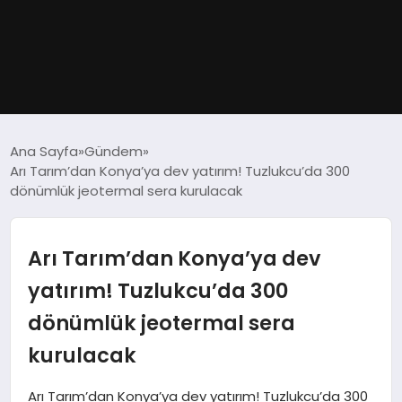
GÜNDEM
Ana Sayfa
Gündem
Arı Tarım’dan Konya’ya dev yatırım! Tuzlukcu’da 300
DÜNYA
dönümlük jeotermal sera kurulacak
EĞITIM
Arı Tarım’dan Konya’ya dev
EKONOMI
yatırım! Tuzlukcu’da 300
dönümlük jeotermal sera
MAGAZIN
kurulacak
SAĞLIK
Arı Tarım’dan Konya’ya dev yatırım! Tuzlukcu’da 300