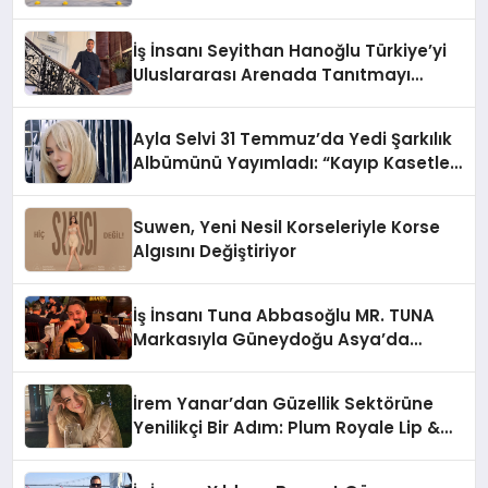
Adresi
İş İnsanı Seyithan Hanoğlu Türkiye’yi
Uluslararası Arenada Tanıtmayı
Hedefliyor
Ayla Selvi 31 Temmuz’da Yedi Şarkılık
Albümünü Yayımladı: “Kayıp Kasetler
1”
Suwen, Yeni Nesil Korseleriyle Korse
Algısını Değiştiriyor
İş İnsanı Tuna Abbasoğlu MR. TUNA
Markasıyla Güneydoğu Asya’da
Büyümeye Devam Ediyor
İrem Yanar’dan Güzellik Sektörüne
Yenilikçi Bir Adım: Plum Royale Lip &
Cheek Stick