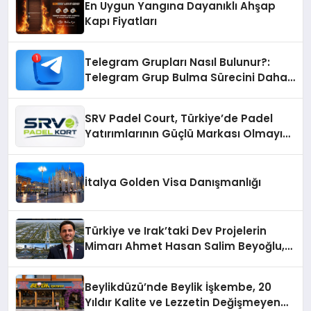
En Uygun Yangına Dayanıklı Ahşap
Kapı Fiyatları
Telegram Grupları Nasıl Bulunur?:
Telegram Grup Bulma Sürecini Daha
Verimli Hale Getirin
SRV Padel Court, Türkiye’de Padel
Yatırımlarının Güçlü Markası Olmayı
Sürdürüyor
İtalya Golden Visa Danışmanlığı
Türkiye ve Irak’taki Dev Projelerin
Mimarı Ahmet Hasan Salim Beyoğlu,
10 Milyon Metrekarelik “Al Yusuf
Holding Industrial City” Projesini
Beylikdüzü’nde Beylik İşkembe, 20
Hayata Geçirecek
Yıldır Kalite ve Lezzetin Değişmeyen