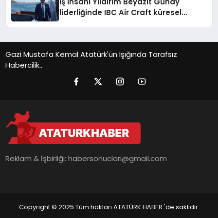
İş İnsanı Yıldırım Beyazıt Günay
liderliğinde IBC Air Craft küresel
ticarette büyümeye devam ediyor
Gazi Mustafa Kemal Atatürk'ün Işığında Tarafsız
Habercilik..
Reklam & İşbirliği:
habersonuclari@gmail.com
Copyright © 2025 Tüm hakları ATATÜRK HABER 'de saklıdır.