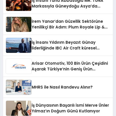
İş İnsanı Tuna Abbasoğlu MR. TUNA
Markasıyla Güneydoğu Asya’da
Büyümeye Devam Ediyor
İrem Yanar’dan Güzellik Sektörüne
Yenilikçi Bir Adım: Plum Royale Lip &
Cheek Stick
İş İnsanı Yıldırım Beyazıt Günay
liderliğinde IBC Air Craft küresel
ticarette büyümeye devam ediyor
Arisar Otomotiv, 100 Bin Ürün Çeşidini
Aşarak Türkiye’nin Geniş Ürün
Yelpazesine Sahip Oto Yedek Parça
Platformlarından Biri Oldu
MHRS ile Nasıl Randevu Alınır?
İş Dünyasının Başarılı İsmi Merve Ünler
Yılmaz’ın Doğum Günü Kutlanıyor