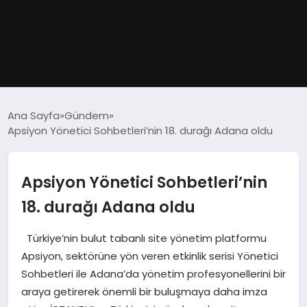
GÜNDEM
Ana Sayfa
Gündem
Apsiyon Yönetici Sohbetleri’nin 18. durağı Adana oldu
DÜNYA
EĞITIM
Apsiyon Yönetici Sohbetleri’nin
18. durağı Adana oldu
EKONOMI
Türkiye’nin bulut tabanlı site yönetim platformu
MAGAZIN
Apsiyon, sektörüne yön veren etkinlik serisi Yönetici
Sohbetleri ile Adana’da yönetim profesyonellerini bir
SAĞLIK
araya getirerek önemli bir buluşmaya daha imza