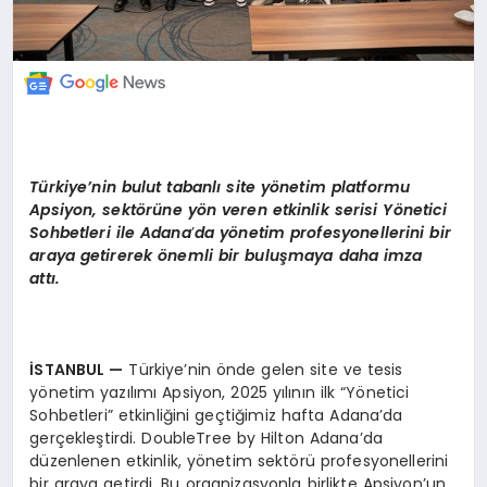
Türkiye’nin bulut tabanlı site y
ö
netim platformu
Apsiyon, sekt
ö
rüne y
ö
n veren etkinlik serisi Y
ö
netici
Sohbetleri ile Adana
’
da y
ö
netim profesyonellerini bir
araya getirerek
ö
nemli bir buluşmaya daha imza
att
ı.
İSTANBUL
—
Türkiye’nin önde gelen site ve tesis
yönetim yazılımı Apsiyon, 2025 yılının ilk “Yönetici
Sohbetleri” etkinliğini geçtiğimiz hafta Adana’da
gerçekleştirdi. DoubleTree by Hilton Adana’da
düzenlenen etkinlik, yönetim sektörü profesyonellerini
bir araya getirdi. Bu organizasyonla birlikte Apsiyon’un