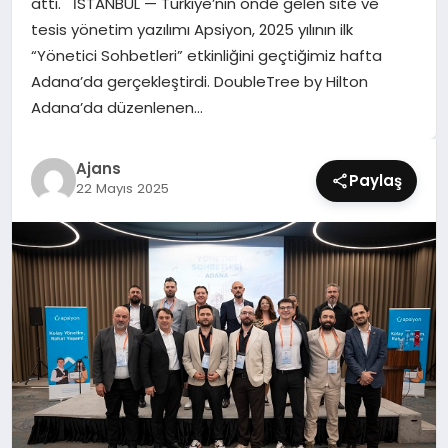
attı. İSTANBUL — Türkiye’nin önde gelen site ve
SIYASET
tesis yönetim yazılımı Apsiyon, 2025 yılının ilk
“Yönetici Sohbetleri” etkinliğini geçtiğimiz hafta
SPOR
Adana’da gerçekleştirdi. DoubleTree by Hilton
Adana’da düzenlenen…
TEKNOLOJI
Ajans
YAŞAM
Paylaş
22 Mayıs 2025