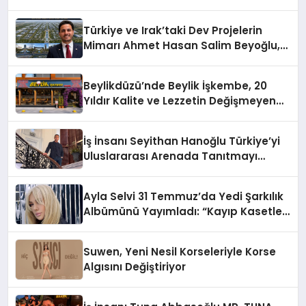
Türkiye ve Irak’taki Dev Projelerin
Mimarı Ahmet Hasan Salim Beyoğlu,
10 Milyon Metrekarelik “Al Yusuf
Holding Industrial City” Projesini
Beylikdüzü’nde Beylik İşkembe, 20
Hayata Geçirecek
Yıldır Kalite ve Lezzetin Değişmeyen
Adresi
İş İnsanı Seyithan Hanoğlu Türkiye’yi
Uluslararası Arenada Tanıtmayı
Hedefliyor
Ayla Selvi 31 Temmuz’da Yedi Şarkılık
Albümünü Yayımladı: “Kayıp Kasetler
1”
Suwen, Yeni Nesil Korseleriyle Korse
Algısını Değiştiriyor