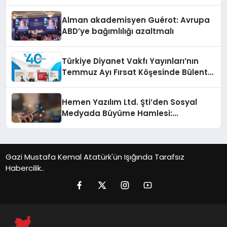
Alman akademisyen Guérot: Avrupa
ABD’ye bağımlılığı azaltmalı
Türkiye Diyanet Vakfı Yayınları’nın
Temmuz Ayı Fırsat Köşesinde Bülent
Ata Kitapları Var
Hemen Yazılım Ltd. Şti’den Sosyal
Medyada Büyüme Hamlesi:
Instagram Beğeni ve TikTok Beğeni
Alanında Talep Rekor Kırıyor
Gazi Mustafa Kemal Atatürk'ün Işığında Tarafsız
Habercilik..