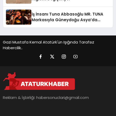
İş İnsanı Tuna Abbasoğlu MR. TUNA
Markasıyla Güneydoğu Asya’da
Büyümeye Devam Ediyor
Gazi Mustafa Kemal Atatürk'ün Işığında Tarafsız
Habercilik..
Reklam & İşbirliği:
habersonuclari@gmail.com