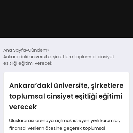
GÜNDEM
Ana Sayfa
Gündem
Ankara’daki üniversite, şirketlere toplumsal cinsiyet
DÜNYA
eşitliği eğitimi verecek
EĞITIM
Ankara’daki üniversite, şirketlere
EKONOMI
toplumsal cinsiyet eşitliği eğitimi
verecek
MAGAZIN
Uluslararası arenaya açılmak isteyen yerli kurumlar,
SAĞLIK
finansal verilerin ötesine geçerek toplumsal