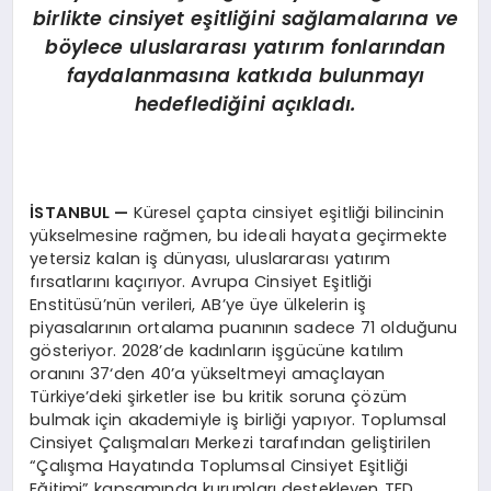
birlikte cinsiyet eşitliğini sağlamalarına ve
böylece uluslararası yatırım fonlarından
faydalanmasına katkıda bulunmayı
hedeflediğini açıkladı.
İSTANBUL —
Küresel çapta cinsiyet eşitliği bilincinin
yükselmesine rağmen, bu ideali hayata geçirmekte
yetersiz kalan iş dünyası, uluslararası yatırım
fırsatlarını kaçırıyor. Avrupa Cinsiyet Eşitliği
Enstitüsü’nün verileri, AB’ye üye
ülkelerin
iş
piyasalarının ortalama puanının sadece 71 olduğunu
gösteriyor. 2028’de kadınların işgücüne katılım
oranını
37
‘den 40’a yükseltmeyi
amaçlayan
Türkiye’deki şirketler ise bu kritik soruna çözüm
bulmak için akademiyle iş birliği yapıyor. Toplumsal
Cinsiyet Çalışmaları Merkezi tarafından geliştirilen
“Çalışma Hayatında Toplumsal Cinsiyet Eşitliği
Eğitimi” kapsamında kurumları destekleyen TED