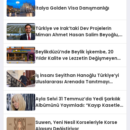
İtalya Golden Visa Danışmanlığı
Türkiye ve Irak’taki Dev Projelerin
Mimarı Ahmet Hasan Salim Beyoğlu,
10 Milyon Metrekarelik “Al Yusuf
Holding Industrial City” Projesini
Beylikdüzü’nde Beylik İşkembe, 20
Hayata Geçirecek
Yıldır Kalite ve Lezzetin Değişmeyen
Adresi
İş İnsanı Seyithan Hanoğlu Türkiye’yi
Uluslararası Arenada Tanıtmayı
Hedefliyor
Ayla Selvi 31 Temmuz’da Yedi Şarkılık
Albümünü Yayımladı: “Kayıp Kasetler
1”
Suwen, Yeni Nesil Korseleriyle Korse
Algısını Değiştiriyor