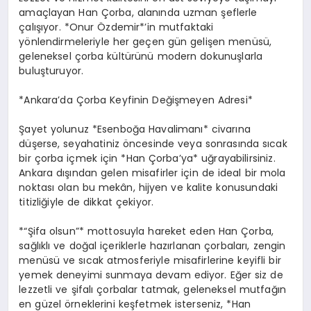
amaçlayan Han Çorba, alanında uzman şeflerle
çalışıyor. *Onur Özdemir*’in mutfaktaki
yönlendirmeleriyle her geçen gün gelişen menüsü,
geleneksel çorba kültürünü modern dokunuşlarla
buluşturuyor.
*Ankara’da Çorba Keyfinin Değişmeyen Adresi*
Şayet yolunuz *Esenboğa Havalimanı* civarına
düşerse, seyahatiniz öncesinde veya sonrasında sıcak
bir çorba içmek için *Han Çorba’ya* uğrayabilirsiniz.
Ankara dışından gelen misafirler için de ideal bir mola
noktası olan bu mekân, hijyen ve kalite konusundaki
titizliğiyle de dikkat çekiyor.
*“Şifa olsun”* mottosuyla hareket eden Han Çorba,
sağlıklı ve doğal içeriklerle hazırlanan çorbaları, zengin
menüsü ve sıcak atmosferiyle misafirlerine keyifli bir
yemek deneyimi sunmaya devam ediyor. Eğer siz de
lezzetli ve şifalı çorbalar tatmak, geleneksel mutfağın
en güzel örneklerini keşfetmek isterseniz, *Han