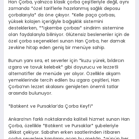
Han Çorba, yalnızca klasik çorba çeşitleriyle değil, aynı
zamanda *özel tariflerle hazırlanmış sağlık deposu
çorbalarıyla* da öne çıkıyor. *Kelle paça çorbası,
yüksek kolajen içeriğiyle bağışıklık sistemini
desteklerken, **işkembe çorbası* sindirim sistemine
olan faydalarıyla biliniyor. Glütensiz beslenenler için de
özel çorba seçenekleri sunan Han Çorba, her damak
zevkine hitap eden geniş bir menüye sahip.
Bunun yanı sıra, et severler için *kuzu yürek, bıldırcın
ızgara ve tavuk kelebek* gibi doyurucu ve lezzetli
alternatifler de menüde yer alıyor. Özellikle akşam
yemeklerinde tercih edilen bu ızgara çeşitleri, Han
Çorba’nın lezzet skalasını genişleten önemli tatlar
arasında bulunuyor.
*Batıkent ve Pursaklar’da Çorba Keyfi*
Ankara’nın farklı noktalarında kaliteli hizmet sunan Han
Çorba, özellikle *Batıkent ve Pursaklar* şubeleriyle
dikkat çekiyor. Sabahın erken saatlerinden itibaren
çorba severlere kapılarını açan bu mekân, *günün her