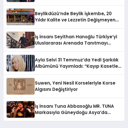
10 Milyon Metrekarelik “Al Yusuf
Holding Industrial City” Projesini
Beylikdüzü’nde Beylik İşkembe, 20
Hayata Geçirecek
Yıldır Kalite ve Lezzetin Değişmeyen
Adresi
İş İnsanı Seyithan Hanoğlu Türkiye’yi
Uluslararası Arenada Tanıtmayı
Hedefliyor
Ayla Selvi 31 Temmuz’da Yedi Şarkılık
Albümünü Yayımladı: “Kayıp Kasetler
1”
Suwen, Yeni Nesil Korseleriyle Korse
Algısını Değiştiriyor
İş İnsanı Tuna Abbasoğlu MR. TUNA
Markasıyla Güneydoğu Asya’da
Büyümeye Devam Ediyor