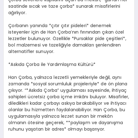
saatinde sıcak ve taze çorba* sunarak misafirlerini
ağırlıyor.
Çorbanın yanında *çıtır çıtır pideleri* denemek
isteyenler için de Han Çorba’nın fırınından çıkan özel
lezzetler bulunuyor. Özellikle *Pursaklar pide çeşitleri*,
bol malzemesi ve tazeliğiyle damakları şenlendiren
alternatifler sunuyor.
*Askıda Çorba ile Yardımlaşma Kültürü*
Han Çorba, yalnızca lezzetli yemekleriyle değil, aynı
zamanda *sosyal sorumluluk projeleriyle* de ön plana
çıkıyor. “*Askıda Çorba” uygulaması sayesinde, ihtiyaç
sahipleri ücretsiz çorba içme imkânı buluyor. Misafirler,
diledikleri kadar çorbayı askıya bırakabiliyor ve ihtiyacı
olanlar bu hizmetten faydalanabiliyor. Han Çorba, bu
uygulamasıyla yalnızca lezzet sunan bir mekân
olmanın ötesine geçerek, **paylaşım ve dayanışma
ruhunu yaşatan bir adres* olmayı başarıyor.