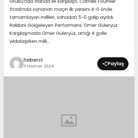
Grubu’nda İrlanda ile karşılaştı. Camille Fournier
SIYASET
Stadı’nda oynanan maçın ilk yarısını 4-0 önde
tamamlayan milliler, sahadan 5-0 galip ayrıldı.
SPOR
Rakibini Gölgeleyen Performans: Ömer Güleryüz
Karşılaşmada Ömer Güleryüz, attığı 4 golle
TEKNOLOJI
yıldızlaşırken milli…
YAŞAM
haberci
Paylaş
11 Haziran 2024