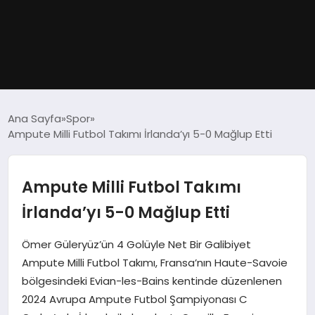
GÜNDEM
Ana Sayfa
Spor
Ampute Milli Futbol Takımı İrlanda’yı 5-0 Mağlup Etti
DÜNYA
EĞITIM
Ampute Milli Futbol Takımı
İrlanda’yı 5-0 Mağlup Etti
EKONOMI
Ömer Güleryüz’ün 4 Golüyle Net Bir Galibiyet
MAGAZIN
Ampute Milli Futbol Takımı, Fransa’nın Haute-Savoie
bölgesindeki Evian-les-Bains kentinde düzenlenen
SAĞLIK
2024 Avrupa Ampute Futbol Şampiyonası C