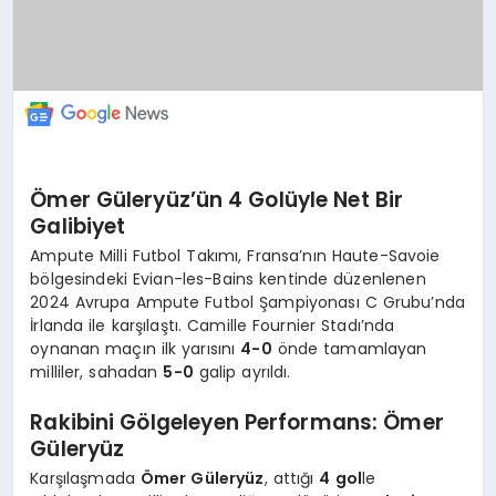
Ömer Güleryüz’ün 4 Golüyle Net Bir
Galibiyet
Ampute Milli Futbol Takımı, Fransa’nın Haute-Savoie
bölgesindeki Evian-les-Bains kentinde düzenlenen
2024 Avrupa Ampute Futbol Şampiyonası C Grubu’nda
İrlanda ile karşılaştı. Camille Fournier Stadı’nda
oynanan maçın ilk yarısını
4-0
önde tamamlayan
milliler, sahadan
5-0
galip ayrıldı.
Rakibini Gölgeleyen Performans: Ömer
Güleryüz
Karşılaşmada
Ömer Güleryüz
, attığı
4 gol
le