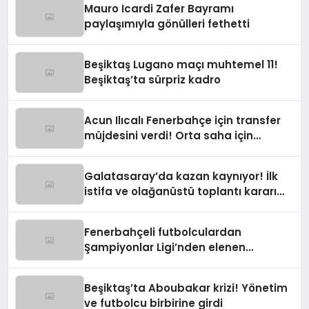
Mauro Icardi Zafer Bayramı
paylaşımıyla gönülleri fethetti
Beşiktaş Lugano maçı muhtemel 11!
Beşiktaş’ta sürpriz kadro
Acun Ilıcalı Fenerbahçe için transfer
müjdesini verdi! Orta saha için
harekete geçildi
Galatasaray’da kazan kaynıyor! İlk
istifa ve olağanüstü toplantı kararı
manşetlerde
Fenerbahçeli futbolculardan
Şampiyonlar Ligi’nden elenen
Galatasaray’a gönderme
Beşiktaş’ta Aboubakar krizi! Yönetim
ve futbolcu birbirine girdi