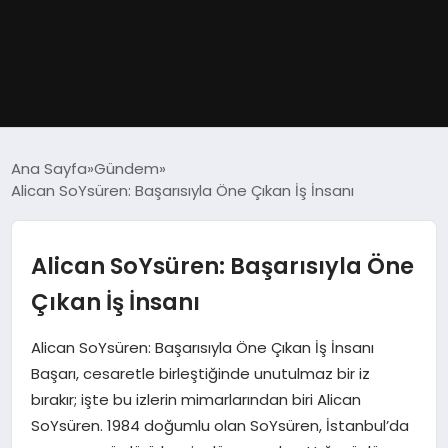
GÜNDEM
Ana Sayfa
Gündem
Alican SoYsüren: Başarısıyla Öne Çıkan İş İnsanı
DÜNYA
EĞITIM
Alican SoYsüren: Başarısıyla Öne
Çıkan İş İnsanı
EKONOMI
Alican SoYsüren: Başarısıyla Öne Çıkan İş İnsanı
MAGAZIN
Başarı, cesaretle birleştiğinde unutulmaz bir iz
bırakır; işte bu izlerin mimarlarından biri Alican
SAĞLIK
SoYsüren. 1984 doğumlu olan SoYsüren, İstanbul’da