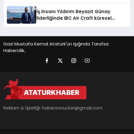
Cheek Stick
İş İnsanı Yıldırım Beyazıt Günay
liderliğinde IBC Air Craft küresel
ticarette büyümeye devam ediyor
Gazi Mustafa Kemal Atatürk'ün Işığında Tarafsız
Habercilik..
Reklam & İşbirliği:
habersonuclari@gmail.com