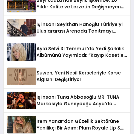
Beylikdüzü’nde Beylik İşkembe, 20
Hayata Geçirecek
Yıldır Kalite ve Lezzetin Değişmeyen
Adresi
İş İnsanı Seyithan Hanoğlu Türkiye’yi
Uluslararası Arenada Tanıtmayı
Hedefliyor
Ayla Selvi 31 Temmuz’da Yedi Şarkılık
Albümünü Yayımladı: “Kayıp Kasetler
1”
Suwen, Yeni Nesil Korseleriyle Korse
Algısını Değiştiriyor
İş İnsanı Tuna Abbasoğlu MR. TUNA
Markasıyla Güneydoğu Asya’da
Büyümeye Devam Ediyor
İrem Yanar’dan Güzellik Sektörüne
Yenilikçi Bir Adım: Plum Royale Lip &