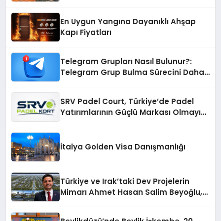
Çözümler
En Uygun Yangına Dayanıklı Ahşap
Kapı Fiyatları
Telegram Grupları Nasıl Bulunur?:
Telegram Grup Bulma Sürecini Daha
Verimli Hale Getirin
SRV Padel Court, Türkiye’de Padel
Yatırımlarının Güçlü Markası Olmayı
Sürdürüyor
İtalya Golden Visa Danışmanlığı
Türkiye ve Irak’taki Dev Projelerin
Mimarı Ahmet Hasan Salim Beyoğlu,
10 Milyon Metrekarelik “Al Yusuf
Holding Industrial City” Projesini