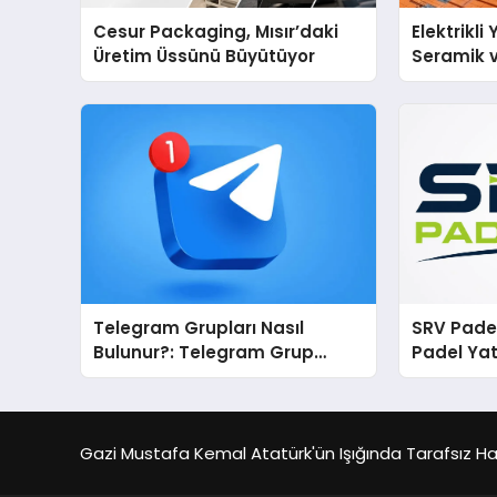
Cesur Packaging, Mısır’daki
Elektrikli
Üretim Üssünü Büyütüyor
Seramik v
En Veriml
Telegram Grupları Nasıl
SRV Padel
Bulunur?: Telegram Grup
Padel Yat
Bulma Sürecini Daha Verimli
Markası 
Hale Getirin
Gazi Mustafa Kemal Atatürk'ün Işığında Tarafsız Habe