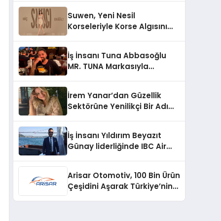
Suwen, Yeni Nesil
Korseleriyle Korse Algısını
Değiştiriyor
İş İnsanı Tuna Abbasoğlu
MR. TUNA Markasıyla
Güneydoğu Asya’da
Büyümeye Devam Ediyor
İrem Yanar’dan Güzellik
Sektörüne Yenilikçi Bir Adım:
Plum Royale Lip & Cheek
Stick
İş İnsanı Yıldırım Beyazıt
Günay liderliğinde IBC Air
Craft küresel ticarette
büyümeye devam ediyor
Arisar Otomotiv, 100 Bin Ürün
Çeşidini Aşarak Türkiye’nin
Geniş Ürün Yelpazesine
Sahip Oto Yedek Parça
Platformlarından Biri Oldu