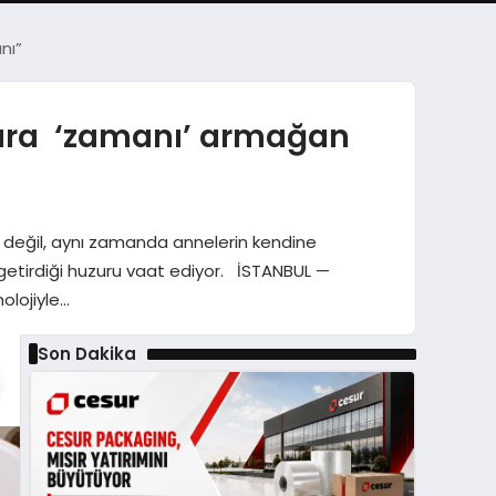
nı”
nlara ‘zamanı’ armağan
ev değil, aynı zamanda annelerin kendine
 getirdiği huzuru vaat ediyor. İSTANBUL —
olojiyle…
Son Dakika