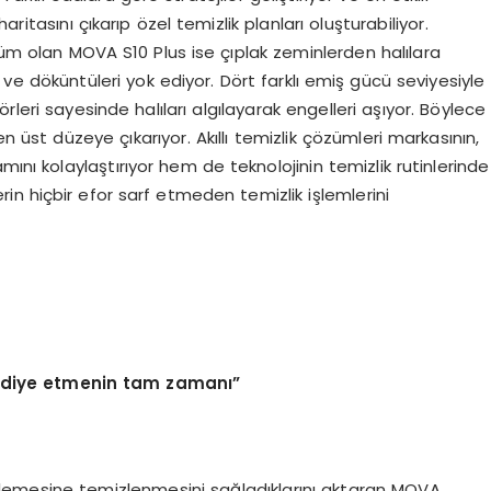
 haritasını çıkarıp özel temizlik planları oluşturabiliyor.
özüm olan MOVA S10 Plus ise çıplak zeminlerden halılara
 ve döküntüleri yok ediyor. Dört farklı emiş gücü seviyesiyle
leri sayesinde halıları algılayarak engelleri aşıyor. Böylece
n üst düzeye çıkarıyor. Akıllı temizlik çözümleri markasının,
mını kolaylaştırıyor hem de teknolojinin temizlik rutinlerinde
erin hiçbir efor sarf etmeden temizlik işlemlerini
hediye etmenin tam zaman
ı”
rinlemesine temizlenmesini sağladıklarını aktaran MOVA