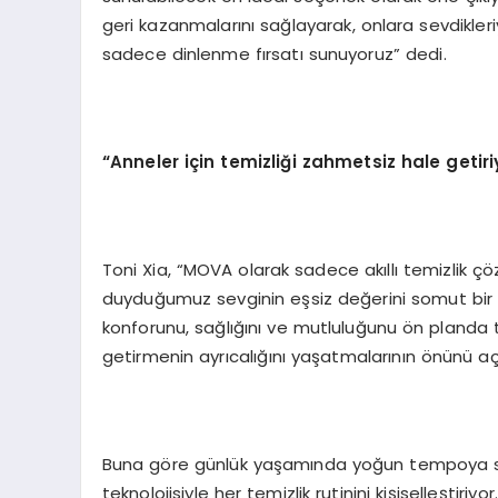
geri kazanmalarını sağlayarak, onlara sevdikle
sadece dinlenme fırsatı sunuyoruz” dedi.
“
Anneler i
ç
in temizli
ğ
i zahmetsiz hale getiri
Toni Xia, “MOVA olarak sadece akıllı temizlik 
duyduğumuz sevginin eşsiz değerini somut bir a
konforunu, sağlığını ve mutluluğunu ön planda 
getirmenin ayrıcalığını yaşatmalarının önünü açıy
Buna göre günlük yaşamında yoğun tempoya sa
teknolojisiyle her temizlik rutinini kişiselleştiriyo