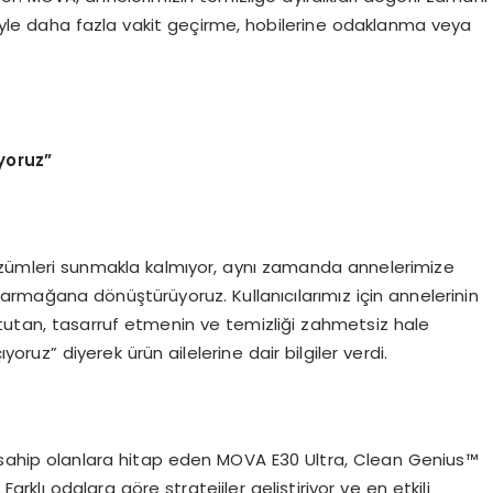
riyle daha fazla vakit geçirme, hobilerine odaklanma veya
yoruz
”
çözümleri sunmakla kalmıyor, aynı zamanda annelerimize
rmağana dönüştürüyoruz. Kullanıcılarımız için annelerinin
tutan, tasarruf etmenin ve temizliği zahmetsiz hale
oruz” diyerek ürün ailelerine dair bilgiler verdi.
hip olanlara hitap eden MOVA E30 Ultra, Clean Genius™
r. Farklı odalara göre stratejiler geliştiriyor ve en etkili