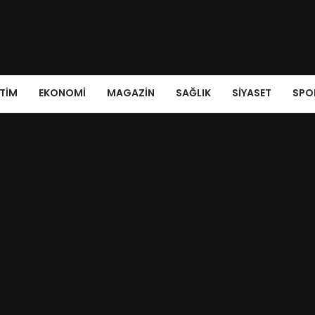
ITIM
EKONOMI
MAGAZIN
SAĞLIK
SIYASET
SPO