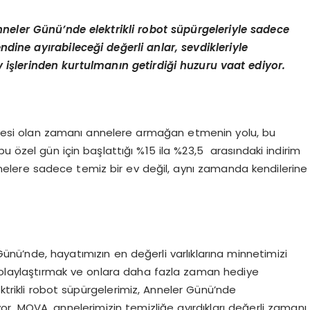
neler G
ü
n
ü’
nde elektrikli robot s
ü
p
ü
rgeleriyle sadece
ndine ay
ı
rabilece
ğ
i de
ğ
erli anlar, sevdikleriyle
 i
ş
lerinden kurtulman
ı
n getirdi
ğ
i huzuru vaat ediyor.
esi olan zamanı annelere armağan etmenin yolu, bu
u özel gün için başlattığı %15 ila %23,5 arasındaki indirim
nnelere sadece temiz bir ev değil, aynı zamanda kendilerine
nü’nde, hayatımızın en değerli varlıklarına minnetimizi
 kolaylaştırmak ve onlara daha fazla zaman hediye
trikli robot süpürgelerimiz, Anneler Günü’nde
or. MOVA, annelerimizin temizliğe ayırdıkları değerli zamanı