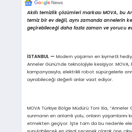
Ak
ı
ll
ı
temizlik
çö
z
ü
mleri markas
ı
MOVA, bu An
temiz bir ev de
ğ
il, ayn
ı
zamanda annelerin ke
ge
ç
irebilece
ğ
i daha fazla zaman ve yorucu ev
İ
STANBUL
—
Modern yaşamın en kıymetli hediy
Anneler Günü’nde teknolojiyle kesişiyor. MOVA, b
kampanyasıyla, elektrikli robot süpürgelerle a
ayırabileceği değerli anlar vaat ediyor.
MOVA Türkiye Bölge Müdürü Toni Xia, “Anneler Gü
sunmanın en anlamlı yolu, onların yaşamlarını
etmekten geçiyor. İşte tam da bu nedenle elek
sunulabilecek en ideal seçenek olarak öne çıkıy