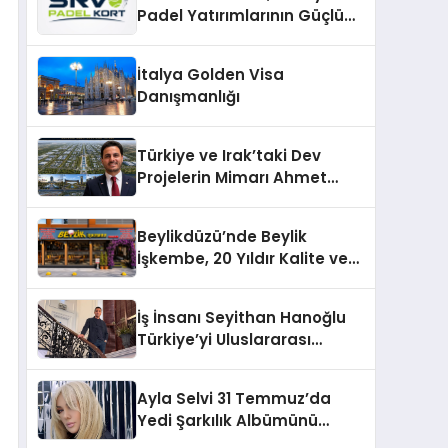
Padel Yatırımlarının Güçlü
Markası Olmayı Sürdürüyor
İtalya Golden Visa
Danışmanlığı
Türkiye ve Irak’taki Dev
Projelerin Mimarı Ahmet
Hasan Salim Beyoğlu, 10
Milyon Metrekarelik “Al Yusuf
Beylikdüzü’nde Beylik
Holding Industrial City”
İşkembe, 20 Yıldır Kalite ve
Projesini Hayata Geçirecek
Lezzetin Değişmeyen Adresi
İş İnsanı Seyithan Hanoğlu
Türkiye’yi Uluslararası
Arenada Tanıtmayı
Hedefliyor
Ayla Selvi 31 Temmuz’da
Yedi Şarkılık Albümünü
Yayımladı: “Kayıp Kasetler 1”