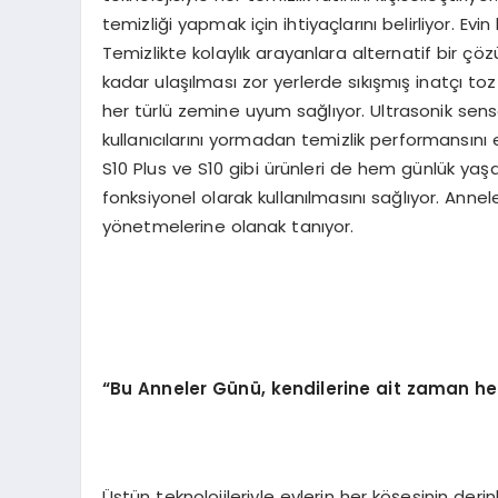
temizliği yapmak için ihtiyaçlarını belirliyor. Evin
Temizlikte kolaylık arayanlara alternatif bir ç
kadar ulaşılması zor yerlerde sıkışmış inatçı toz
her türlü zemine uyum sağlıyor. Ultrasonik sensör
kullanıcılarını yormadan temizlik performansını e
S10 Plus ve S10 gibi ürünleri de hem günlük yaşa
fonksiyonel olarak kullanılmasını sağlıyor. Annel
yönetmelerine olanak tanıyor.
“
Bu Anneler G
ü
n
ü
, kendilerine ait zaman 
Üstün teknolojileriyle evlerin her köşesinin de