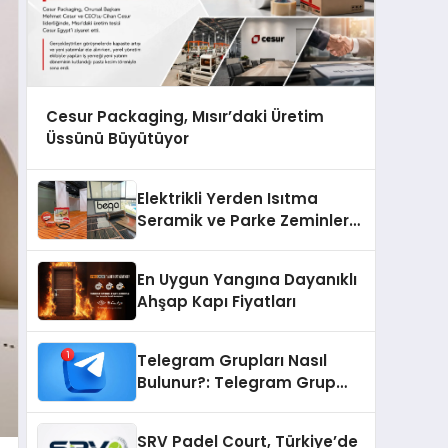
Cesur Packaging, Mısır’daki Üretim
Üssünü Büyütüyor
Elektrikli Yerden Isıtma
Seramik ve Parke Zeminler
İçin En Verimli Çözümler
En Uygun Yangına Dayanıklı
Ahşap Kapı Fiyatları
Telegram Grupları Nasıl
Bulunur?: Telegram Grup
Bulma Sürecini Daha Verimli
Hale Getirin
SRV Padel Court, Türkiye’de