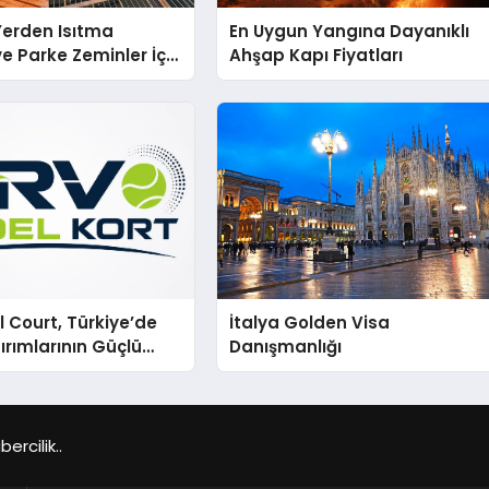
 Yerden Isıtma
En Uygun Yangına Dayanıklı
e Parke Zeminler İçin
Ahşap Kapı Fiyatları
i Çözümler
 Court, Türkiye’de
İtalya Golden Visa
ırımlarının Güçlü
Danışmanlığı
Olmayı Sürdürüyor
rcilik..