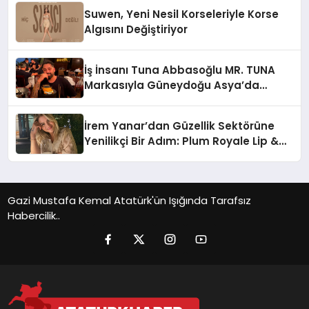
Suwen, Yeni Nesil Korseleriyle Korse
Algısını Değiştiriyor
İş İnsanı Tuna Abbasoğlu MR. TUNA
Markasıyla Güneydoğu Asya’da
Büyümeye Devam Ediyor
İrem Yanar’dan Güzellik Sektörüne
Yenilikçi Bir Adım: Plum Royale Lip &
Cheek Stick
Gazi Mustafa Kemal Atatürk'ün Işığında Tarafsız
Habercilik..