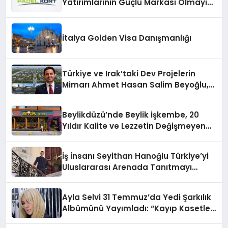
Yatırımlarının Güçlü Markası Olmayı
Sürdürüyor
İtalya Golden Visa Danışmanlığı
Türkiye ve Irak’taki Dev Projelerin
Mimarı Ahmet Hasan Salim Beyoğlu,
10 Milyon Metrekarelik “Al Yusuf
Holding Industrial City” Projesini
Beylikdüzü’nde Beylik İşkembe, 20
Hayata Geçirecek
Yıldır Kalite ve Lezzetin Değişmeyen
Adresi
İş İnsanı Seyithan Hanoğlu Türkiye’yi
Uluslararası Arenada Tanıtmayı
Hedefliyor
Ayla Selvi 31 Temmuz’da Yedi Şarkılık
Albümünü Yayımladı: “Kayıp Kasetler
1”