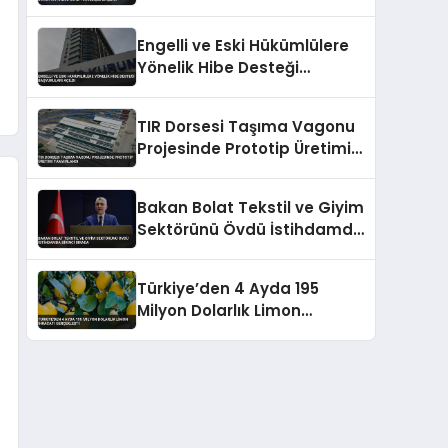
Engelli ve Eski Hükümlülere
Yönelik Hibe Desteği
Başvuruları Açıldı
TIR Dorsesi Taşıma Vagonu
Projesinde Prototip Üretimi
Tamamlandı
Bakan Bolat Tekstil ve Giyim
Sektörünü Övdü İstihdamda
Birinci Sırada
Türkiye’den 4 Ayda 195
Milyon Dolarlık Limon
İhracatı Gerçekleşti