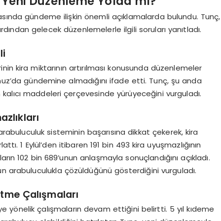
dı, Yeni Düzenleme Yolda mı?
rasında gündeme ilişkin önemli açıklamalarda bulundu. Tunç,
 ardından gelecek düzenlemelerle ilgili soruları yanıtladı.
li
inin kira miktarının artırılması konusunda düzenlemeler
mmuz’da gündemine almadığını ifade etti. Tunç, şu anda
un kalıcı maddeleri çerçevesinde yürüyeceğini vurguladı.
zlıkları
arabuluculuk sisteminin başarısına dikkat çekerek, kira
attı. 1 Eylül’den itibaren 191 bin 493 kira uyuşmazlığının
ların 102 bin 689’unun anlaşmayla sonuçlandığını açıkladı.
ün arabuluculukla çözüldüğünü gösterdiğini vurguladı.
etme Çalışmaları
yönelik çalışmaların devam ettiğini belirtti. 5 yıl kıdeme