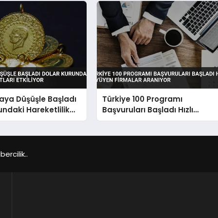
taya Düşüşle Başladı
Türkiye 100 Programı
undaki Hareketlilik
Başvuruları Başladı Hızlı
tkiliyor
Büyüyen Firmalar Aranıyor
rcilik..