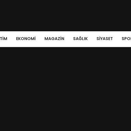
ITIM
EKONOMI
MAGAZIN
SAĞLIK
SIYASET
SPO