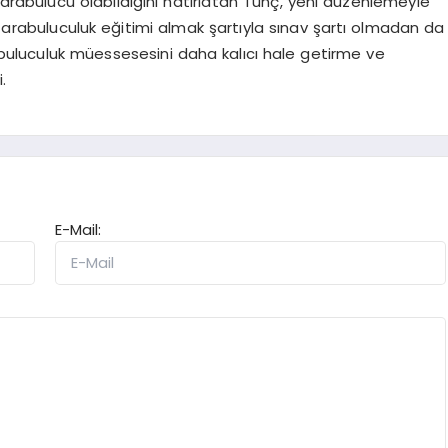
arabulucu olabildiğini hatırlatan Tunç, yeni düzenlemeyle
, arabuluculuk eğitimi almak şartıyla sınav şartı olmadan da
abuluculuk müessesesini daha kalıcı hale getirme ve
.
E-Mail: