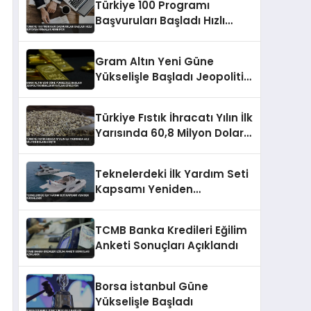
Türkiye 100 Programı
Başvuruları Başladı Hızlı
Büyüyen Firmalar Aranıyor
Gram Altın Yeni Güne
Yükselişle Başladı Jeopolitik
Riskler Fiyatları Etkiliyor
Türkiye Fıstık İhracatı Yılın İlk
Yarısında 60,8 Milyon Dolara
Düştü
Teknelerdeki İlk Yardım Seti
Kapsamı Yeniden
Düzenlendi
TCMB Banka Kredileri Eğilim
Anketi Sonuçları Açıklandı
Borsa İstanbul Güne
Yükselişle Başladı