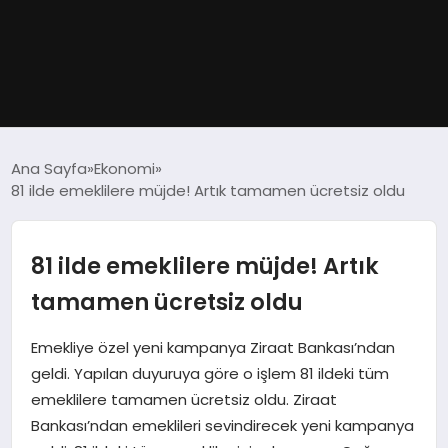
GÜNDEM
Ana Sayfa
Ekonomi
81 ilde emeklilere müjde! Artık tamamen ücretsiz oldu
DÜNYA
EĞITIM
81 ilde emeklilere müjde! Artık
tamamen ücretsiz oldu
EKONOMI
Emekliye özel yeni kampanya Ziraat Bankası’ndan
MAGAZIN
geldi. Yapılan duyuruya göre o işlem 81 ildeki tüm
emeklilere tamamen ücretsiz oldu. Ziraat
SAĞLIK
Bankası’ndan emeklileri sevindirecek yeni kampanya