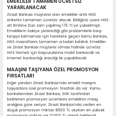
EMEKLİLER TAMAMEN ÜCRETSİZ
YARARLANACAK
Ziraat Bankası müşterisi olan emekliler artık HGS
etiketini tamamen ücretsiz alacak. Bildiğiniz üzere HGS
alt limitine Dün zam yapılmış 175 TL’ye yükselmişti.
Emeklilerin bakiye yetersizliği gibi problemlerle karşı
karşıya kalmaması için harekete geçen kamu Bankası,
HGS masraflarını tamamen ortadan kaldırdı. Emekliler
ve Ziraat Bankası müşterisi olması halinde ücretsiz
HGS hizmeti için başvurularına mobil bankacılık ve
internet bankacılığı aracılığı ile yapabilecek.
MAAŞINI TAŞIYANA ÖZEL PROMOSYON
FIRSATLARI
Diğer yandan Ziraat Bankası’nda emekli maaşını
taşıyanlara özel promosyon fırsatları da var. Kamu
bankalarından Ziraat Bankası, SGK tarafından
belirlenen promosyon ücretlerini emeklinin maaş
aralığına göre veriyor. Ziraat Bankası’nda verilen en
düşük promosyon miktarı 8000 TL olurken en yüksek
promosyon miktarı ise 12.000 TL olarak belirlendi.