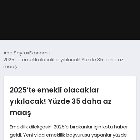
GÜNDEM
Ana Sayfa
Ekonomi
2025’te emekli olacaklar yıkılacak! Yüzde 35 daha az
DÜNYA
maaş
EĞITIM
2025’te emekli olacaklar
EKONOMI
yıkılacak! Yüzde 35 daha az
maaş
MAGAZIN
Emeklilik dilekçesini 2025’e bırakanlar için kötü haber
SAĞLIK
geldi. Yeni yılda emeklilik başvurusu yapanlar yüzde