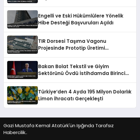
Engelli ve Eski Hükümlülere Yönelik
Hibe Desteği Başvuruları Açıldı
TIR Dorsesi Taşıma Vagonu
Projesinde Prototip Üretimi
Tamamlandı
Bakan Bolat Tekstil ve Giyim
Sektörünü Övdü İstihdamda Birinci
Sırada
Türkiye’den 4 Ayda 195 Milyon Dolarlık
Limon İhracatı Gerçekleşti
Gazi Mustafa Kemal Atatürk'ün Işığında Tarafsız
Habercilik..