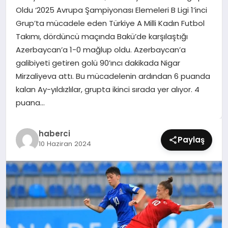
SIYASET
Oldu ‘2025 Avrupa Şampiyonası Elemeleri B Ligi 1’inci
Grup’ta mücadele eden Türkiye A Milli Kadın Futbol
SPOR
Takımı, dördüncü maçında Bakü’de karşılaştığı
Azerbaycan’a 1-0 mağlup oldu. Azerbaycan’a
TEKNOLOJI
galibiyeti getiren golü 90’ıncı dakikada Nigar
Mirzaliyeva attı. Bu mücadelenin ardından 6 puanda
YAŞAM
kalan Ay-yıldızlılar, grupta ikinci sırada yer alıyor. 4
puana…
haberci
Paylaş
10 Haziran 2024