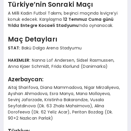
Türkiye’nin Sonraki Maçı
A Milli Kadın Futbol Takımı, beşinci maçında İsviçre’yi
konuk edecek. Karşılaşma
12 Temmuz Cuma günü
Yıldız Entegre Kocaeli Stadyumu
‘nda oynanacak.
Maç Detayları
STAT:
Bakü Dalga Arena Stadyumu
HAKEMLER:
Nanna Lof Andersen, Sidsel Rasmussen,
Anna Kjaer Schmidt, Frida Klarlund (Danimarka)
Azerbaycan:
Aitaj Sharifova, Diana Mammadova, Nigar Mirzaliyeva,
Ayshan Ahmadova, Esra Manya, Mana Mollayeva,
Sevinj Jafarzade, Kristinha Bakarandze, Vusala
Seyfatdinova (Dk. 63 Zhala Mahsimova), Alina
Dorofeeva (Dk. 62 Yeliz Acar), Peritan Bozdag (Dk.
90+2 Nazlıcan Parlak)