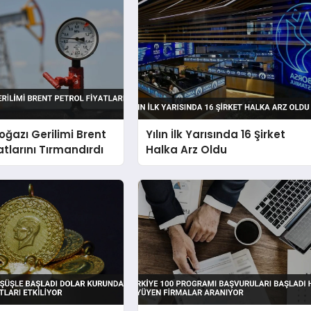
ğazı Gerilimi Brent
Yılın İlk Yarısında 16 Şirket
atlarını Tırmandırdı
Halka Arz Oldu