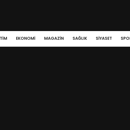
ITIM
EKONOMI
MAGAZIN
SAĞLIK
SIYASET
SPO