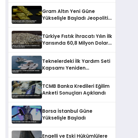
Gram Altın Yeni Güne
Yükselişle Başladı Jeopolitik
Riskler Fiyatları Etkiliyor
Türkiye Fıstık İhracatı Yılın İlk
Yarısında 60,8 Milyon Dolara
Düştü
Teknelerdeki İlk Yardım Seti
Kapsamı Yeniden
Düzenlendi
TCMB Banka Kredileri Eğilim
Anketi Sonuçları Açıklandı
Borsa İstanbul Güne
Yükselişle Başladı
Engelli ve Eski Hükümlülere