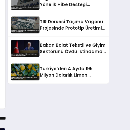
Yönelik Hibe Desteği
Başvuruları Açıldı
TIR Dorsesi Taşıma Vagonu
Projesinde Prototip Üretimi
Tamamlandı
Bakan Bolat Tekstil ve Giyim
Sektörünü Övdü İstihdamda
Birinci Sırada
Türkiye’den 4 Ayda 195
Milyon Dolarlık Limon
İhracatı Gerçekleşti