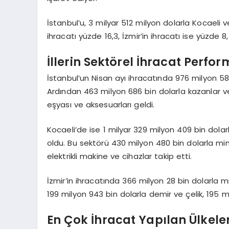
İstanbul’u, 3 milyar 512 milyon dolarla Kocaeli v
ihracatı yüzde 16,3, İzmir’in ihracatı ise yüzde 8
İllerin Sektörel İhracat Perfo
İstanbul’un Nisan ayı ihracatında 976 milyon 584 b
Ardından 463 milyon 686 bin dolarla kazanlar v
eşyası ve aksesuarları geldi.
Kocaeli’de ise 1 milyar 329 milyon 409 bin dolar
oldu. Bu sektörü 430 milyon 480 bin dolarla min
elektrikli makine ve cihazlar takip etti.
İzmir’in ihracatında 366 milyon 28 bin dolarla min
199 milyon 943 bin dolarla demir ve çelik, 195 m
En Çok İhracat Yapılan Ülkele