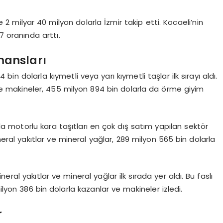
e 2 milyar 40 milyon dolarla İzmir takip etti. Kocaeli’nin
,7 oranında arttı.
rmansları
in dolarla kıymetli veya yarı kıymetli taşlar ilk sırayı aldı.
e makineler, 455 milyon 894 bin dolarla da örme giyim
la motorlu kara taşıtları en çok dış satım yapılan sektör
eral yakıtlar ve mineral yağlar, 289 milyon 565 bin dolarla
eral yakıtlar ve mineral yağlar ilk sırada yer aldı. Bu faslı
ilyon 386 bin dolarla kazanlar ve makineler izledi.
r