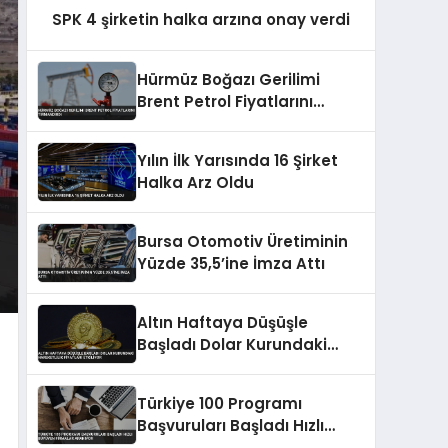
SPK 4 şirketin halka arzına onay verdi
Hürmüz Boğazı Gerilimi
Brent Petrol Fiyatlarını
Tırmandırdı
Yılın İlk Yarısında 16 Şirket
Halka Arz Oldu
Bursa Otomotiv Üretiminin
Yüzde 35,5’ine İmza Attı
Altın Haftaya Düşüşle
Başladı Dolar Kurundaki
Hareketlilik Fiyatları Etkiliyor
Türkiye 100 Programı
Başvuruları Başladı Hızlı
Büyüyen Firmalar Aranıyor